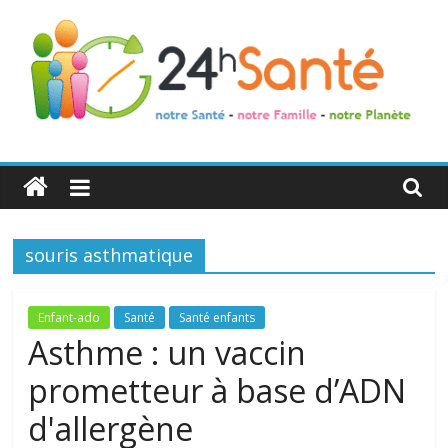
24h
Santé
souris asthmatique
La
santé
de
Enfant-ado
Santé
Santé enfants
toute
Asthme : un vaccin
la
prometteur à base d’ADN
famille
d'allergène