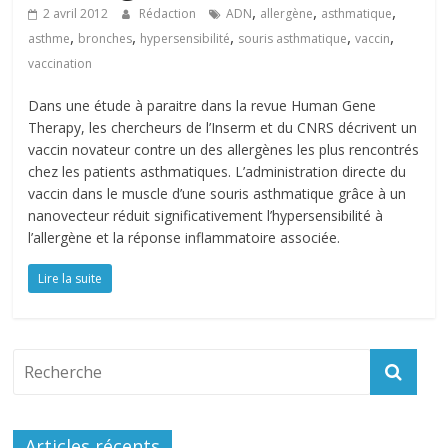
,
,
,
2 avril 2012
Rédaction
ADN
allergène
asthmatique
,
,
,
,
,
asthme
bronches
hypersensibilité
souris asthmatique
vaccin
vaccination
Dans une étude à paraitre dans la revue Human Gene
Therapy, les chercheurs de l’Inserm et du CNRS décrivent un
vaccin novateur contre un des allergènes les plus rencontrés
chez les patients asthmatiques. L’administration directe du
vaccin dans le muscle d’une souris asthmatique grâce à un
nanovecteur réduit significativement l’hypersensibilité à
l’allergène et la réponse inflammatoire associée.
Lire la suite
Articles récents