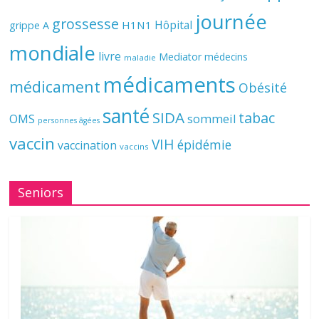
journée
grossesse
Hôpital
H1N1
grippe A
mondiale
livre
Mediator
médecins
maladie
médicaments
médicament
Obésité
santé
SIDA
tabac
OMS
sommeil
personnes âgées
vaccin
VIH
épidémie
vaccination
vaccins
Seniors