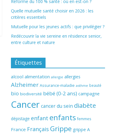
Réforme du 100 % santé : où en est-on ?
Quelle mutuelle santé choisir en 2026 : les
critères essentiels
Mutuelle pour les jeunes actifs : que privilégier ?
Redécouvrir la vie sereine en résidence senior,
entre culture et nature
Étiquettes
alcool
alimentation
allergies
allergie
Alzheimer
Assurance-maladie
beauté
asthme
bio
bébé (0-2 ans)
campagne
biodiversité
Cancer
diabète
cancer du sein
enfants
enfant
dépistage
femmes
Grippe
Français
France
grippe A