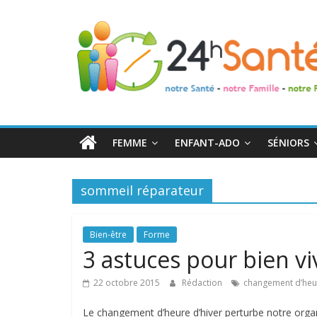
24h
Santé
La
santé
de
FEMME
ENFANT-ADO
SÉNIORS
toute
la
famille
sommeil réparateur
Bien-être
Forme
3 astuces pour bien v
22 octobre 2015
Rédaction
changement d’heu
Le changement d’heure d’hiver perturbe notre orga