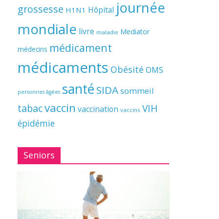
journée
grossesse
Hôpital
H1N1
mondiale
livre
Mediator
maladie
médicament
médecins
médicaments
Obésité
OMS
santé
SIDA
sommeil
personnes âgées
vaccin
tabac
VIH
vaccination
vaccins
épidémie
Seniors