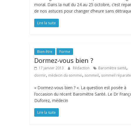
moral. Dans la nuit du 24 au 25 octobre, c’est repart
de nos astuces pour changer d’heure sans détraque
Lire la suite
Bien-être
Forme
Dormez-vous bien ?
,
17 janvier 2013
Rédaction
Baromètre santé
,
,
,
dormir
médecin du sommei
sommeil
sommeil réparate
« Dormez-vous bien ? ». La question est posée à
l’occasion du récent Baromètre Santé. Le Dr Franç
Duforez, médecin
Lire la suite