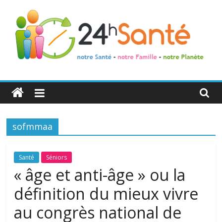
24h
Santé
sofmmaa
La
santé
de
Santé
Séniors
toute
« âge et anti-âge » ou la
la
définition du mieux vivre
famille
au congrès national de