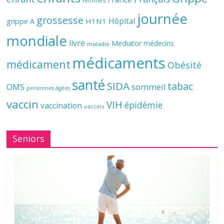
femmes
journée
grossesse
Hôpital
H1N1
grippe A
mondiale
livre
Mediator
médecins
maladie
médicaments
médicament
Obésité
santé
SIDA
tabac
OMS
sommeil
personnes âgées
vaccin
VIH
épidémie
vaccination
vaccins
Seniors