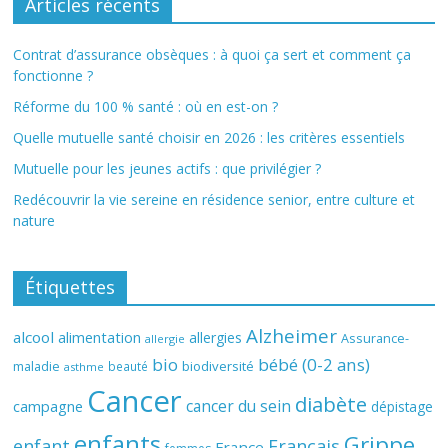
Articles récents
Contrat d’assurance obsèques : à quoi ça sert et comment ça
fonctionne ?
Réforme du 100 % santé : où en est-on ?
Quelle mutuelle santé choisir en 2026 : les critères essentiels
Mutuelle pour les jeunes actifs : que privilégier ?
Redécouvrir la vie sereine en résidence senior, entre culture et
nature
Étiquettes
Alzheimer
alcool
alimentation
allergies
Assurance-
allergie
bio
bébé (0-2 ans)
biodiversité
maladie
beauté
asthme
Cancer
diabète
cancer du sein
campagne
dépistage
enfants
Grippe
enfant
Français
France