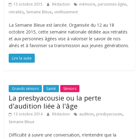
,
,
13 octobre 2015
Rédaction
mémoire
personnes âgée
,
,
retraités
Semaine Bleue
vieillissement
La Semaine Bleue est lancée. Organisée du 12 au 18
octobre 2015, cette semaine nationale dédiée aux retraités
et aux personnes âgées vise à valoriser le savoir de nos
aînés et à favoriser sa transmission aux jeunes générations.
Lire la suite
Grands séniors
Santé
Séniors
La presbyacousie ou la perte
d'audition liée à l'âge
,
,
13 octobre 2014
Rédaction
audition
presbyacousie
Semaine Bleue
Difficulté à suivre une conversation, n’entendre que la