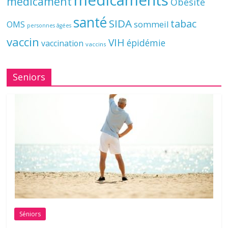
médicaments
médicament
Obésité
santé
SIDA
tabac
OMS
sommeil
personnes âgées
vaccin
VIH
épidémie
vaccination
vaccins
Seniors
Séniors