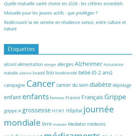
Quelle mutuelle santé choisir en 2026 : les critères essentiels
Mutuelle pour les jeunes actifs : que privilégier ?
Redécouvrir la vie sereine en résidence senior, entre culture et
nature
Étiquettes
Alzheimer
alcool
alimentation
allergies
Assurance-
allergie
bio
bébé (0-2 ans)
biodiversité
maladie
beauté
asthme
Cancer
diabète
cancer du sein
campagne
dépistage
enfants
Grippe
enfant
Français
France
femmes
journée
grossesse
Hôpital
H1N1
grippe A
mondiale
livre
Mediator
médecins
maladie