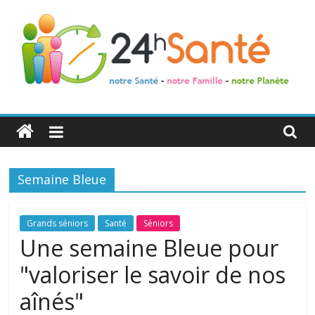
24h
Santé
Semaine Bleue
La
santé
de
Grands séniors
Santé
Séniors
toute
Une semaine Bleue pour
la
"valoriser le savoir de nos
famille
aînés"