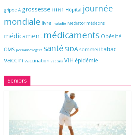
journée
grossesse
Hôpital
H1N1
grippe A
mondiale
livre
Mediator
médecins
maladie
médicaments
médicament
Obésité
santé
SIDA
tabac
OMS
sommeil
personnes âgées
vaccin
VIH
épidémie
vaccination
vaccins
Seniors