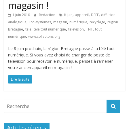
magasin !
,
,
,
1 juin 2010
Rédaction
8 juin
appareil
DEEE
diffusion
,
,
,
,
,
analogique
Eco-systèmes
magasin
numérique
recyclage
région
,
,
,
,
,
Bretagne
télé
télé tout numérique
télévision
TNT
tout
,
numérique
www.collectons.org
Le 8 juin prochain, la région Bretagne passe à la télé tout
numérique. Si vous avez choisi de changer de poste de
télévision pour recevoir le numérique, pensez à ramener
votre ancien appareil en magasin !
Lire la suite
Articles récents