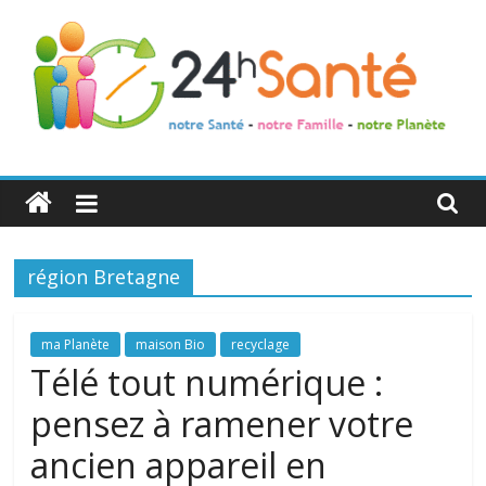
24h
Santé
région Bretagne
La
santé
de
ma Planète
maison Bio
recyclage
toute
Télé tout numérique :
la
pensez à ramener votre
famille
ancien appareil en