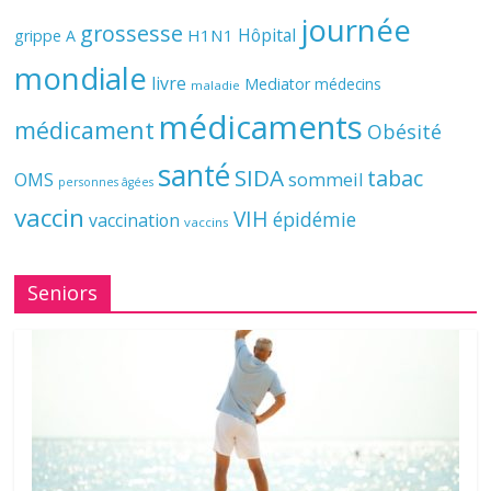
journée
grossesse
Hôpital
H1N1
grippe A
mondiale
livre
Mediator
médecins
maladie
médicaments
médicament
Obésité
santé
SIDA
tabac
OMS
sommeil
personnes âgées
vaccin
VIH
épidémie
vaccination
vaccins
Seniors