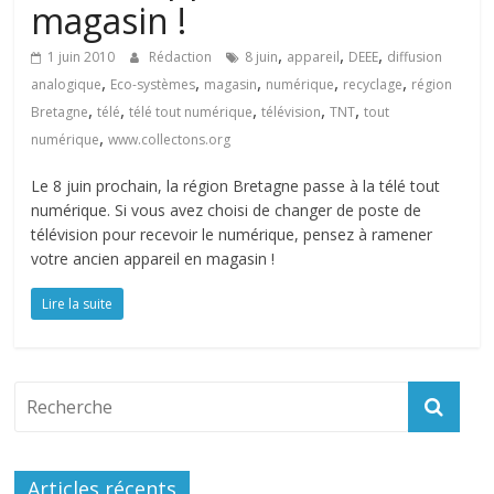
magasin !
,
,
,
1 juin 2010
Rédaction
8 juin
appareil
DEEE
diffusion
,
,
,
,
,
analogique
Eco-systèmes
magasin
numérique
recyclage
région
,
,
,
,
,
Bretagne
télé
télé tout numérique
télévision
TNT
tout
,
numérique
www.collectons.org
Le 8 juin prochain, la région Bretagne passe à la télé tout
numérique. Si vous avez choisi de changer de poste de
télévision pour recevoir le numérique, pensez à ramener
votre ancien appareil en magasin !
Lire la suite
Articles récents