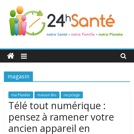
24h
Santé
magasin
La
santé
de
ma Planète
maison Bio
recyclage
toute
Télé tout numérique :
la
pensez à ramener votre
famille
ancien appareil en