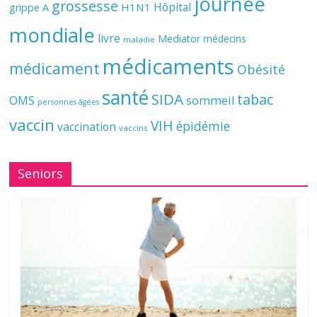
journée
grossesse
Hôpital
H1N1
grippe A
mondiale
livre
Mediator
médecins
maladie
médicaments
médicament
Obésité
santé
SIDA
tabac
OMS
sommeil
personnes âgées
vaccin
VIH
épidémie
vaccination
vaccins
Seniors