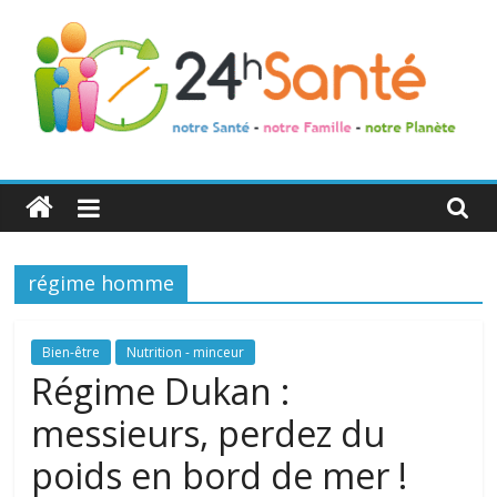
24h
Santé
régime homme
La
santé
de
Bien-être
Nutrition - minceur
toute
Régime Dukan :
la
messieurs, perdez du
famille
poids en bord de mer !