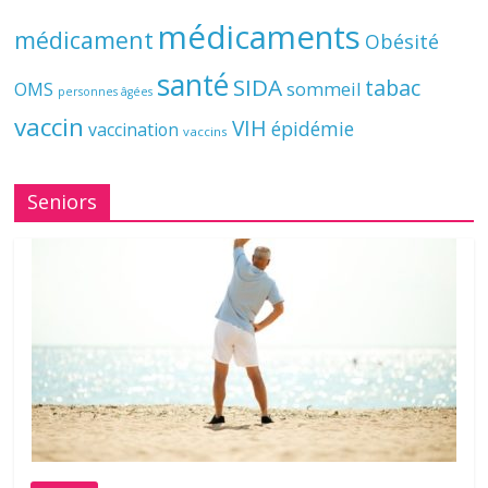
médicaments
médicament
Obésité
santé
SIDA
tabac
OMS
sommeil
personnes âgées
vaccin
VIH
épidémie
vaccination
vaccins
Seniors