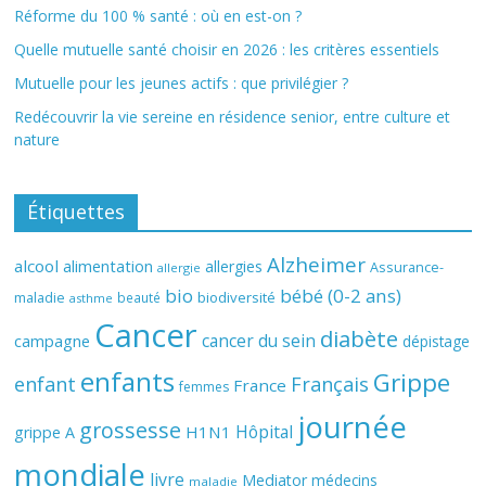
Réforme du 100 % santé : où en est-on ?
Quelle mutuelle santé choisir en 2026 : les critères essentiels
Mutuelle pour les jeunes actifs : que privilégier ?
Redécouvrir la vie sereine en résidence senior, entre culture et
nature
Étiquettes
Alzheimer
alcool
alimentation
allergies
Assurance-
allergie
bio
bébé (0-2 ans)
biodiversité
maladie
beauté
asthme
Cancer
diabète
cancer du sein
campagne
dépistage
enfants
Grippe
enfant
Français
France
femmes
journée
grossesse
Hôpital
H1N1
grippe A
mondiale
livre
Mediator
médecins
maladie