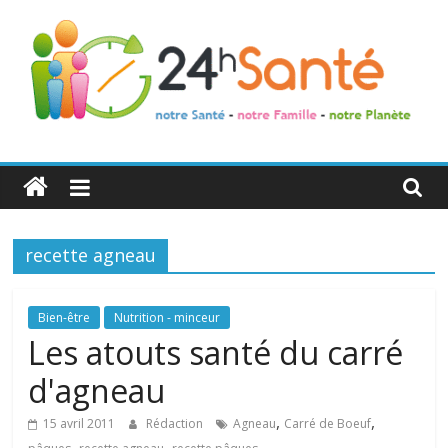
24h
Santé
recette agneau
La
santé
de
Bien-être
Nutrition - minceur
toute
Les atouts santé du carré
la
d'agneau
famille
,
,
15 avril 2011
Rédaction
Agneau
Carré de Boeuf
,
,