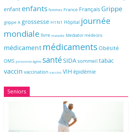
enfants
Grippe
enfant
Français
France
femmes
journée
grossesse
Hôpital
H1N1
grippe A
mondiale
livre
Mediator
médecins
maladie
médicaments
médicament
Obésité
santé
SIDA
tabac
OMS
sommeil
personnes âgées
vaccin
VIH
épidémie
vaccination
vaccins
Seniors