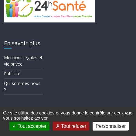
En savoir plus
Mentions légales et
vie privée
Publicité
Qui sommes-nous
?
Ce site utilise des cookies et vous donne le contrôle sur ceux que
X
vous souhaitez activer
Copyright © 2026
24h Santé
. Tous droits réservés.
Theme ColorMag par
ThemeGrill.
. Propulsé par
WordPress
.
Tout accepter
Tout refuser
Personnaliser