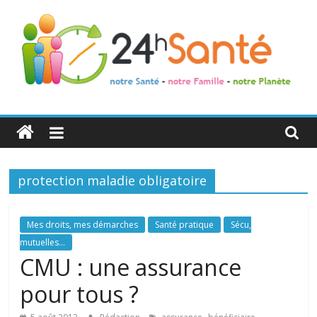
24h
Santé
protection maladie obligatoire
La
santé
de
Mes droits, mes démarches
Santé pratique
Sécu,
toute
mutuelles...
la
CMU : une assurance
famille
pour tous ?
,
,