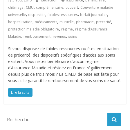
5 août 2013
Rédaction
assurance
bénéficiaire
,
,
,
,
chômage
CMU
complémentaire
couvert
Couverture maladie
,
,
,
,
universelle
dispositifs
faibles ressources
forfait journalier
,
,
,
,
,
hospitalisation
médicaments
mutuelle
pharmacie
précarité
,
,
protection maladie obligatoire
régime
régime d’Assurance
,
,
,
Maladie
remboursement
revenus
soins
Si vous disposez de faibles ressources ou êtes en situation
de précarité, des dispositifs spécifiques d’accès aux soins
existent. Vous n’êtes bénéficiaire d’aucun régime
d’Assurance Maladie et résidez en France régulièrement
depuis plus de trois mois ? La C.M.U. de base est faite pour
vous : elle garantit le remboursement de vos soins de santé.
Lire la suite