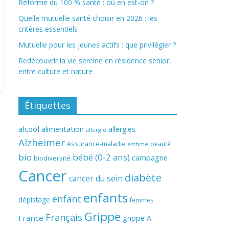
Réforme du 100 % santé : où en est-on ?
Quelle mutuelle santé choisir en 2026 : les
critères essentiels
Mutuelle pour les jeunes actifs : que privilégier ?
Redécouvrir la vie sereine en résidence senior,
entre culture et nature
Étiquettes
alcool
alimentation
allergies
allergie
Alzheimer
Assurance-maladie
beauté
asthme
bio
bébé (0-2 ans)
campagne
biodiversité
Cancer
diabète
cancer du sein
enfants
enfant
dépistage
femmes
Grippe
Français
France
grippe A