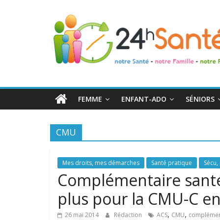
24h
Santé
La
santé
de
FEMME
ENFANT-ADO
SÉNIORS
toute
la
famille
CMU
Mes droits, mes démarches
Santé pratique
Sécu, 
Complémentaire santé 
plus pour la CMU-C e
,
,
26 mai 2014
Rédaction
ACS
CMU
complément