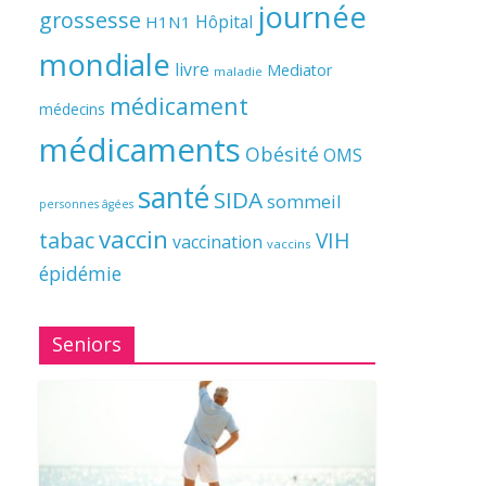
journée
grossesse
Hôpital
H1N1
mondiale
livre
Mediator
maladie
médicament
médecins
médicaments
Obésité
OMS
santé
SIDA
sommeil
personnes âgées
vaccin
tabac
VIH
vaccination
vaccins
épidémie
Seniors