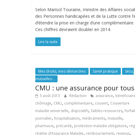
Selon Marisol Touraine, ministre des Affaires social
des Personnes handicapées et de la Lutte contre l’
d’étendre la prise en charge d’une complémentaire 
Ces chiffres devraient doubler en 2014.
Lire la suite
Mes droits, mes démarches
Santé pratique
Sécu,
mutuelles...
CMU : une assurance pour tous
,
5 août 2013
Rédaction
assurance
bénéficiair
,
,
,
,
chômage
CMU
complémentaire
couvert
Couverture
,
,
,
maladie universelle
dispositifs
faibles ressources
forfai
,
,
,
,
journalier
hospitalisation
médicaments
mutuelle
,
,
,
pharmacie
précarité
protection maladie obligatoire
ré
,
,
,
régime d’Assurance Maladie
remboursement
revenus