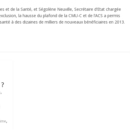
es et de la Santé, et Ségolène Neuville, Secrétaire d’Etat chargée
exclusion, la hausse du plafond de la CMU-C et de l’ACS a permis
santé à des dizaines de milliers de nouveaux bénéficiaires en 2013.
 ?
,
e
t
,
gime