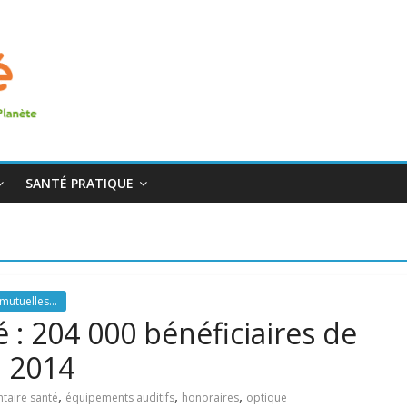
SANTÉ PRATIQUE
mutuelles...
: 204 000 bénéficiaires de
n 2014
,
,
,
aire santé
équipements auditifs
honoraires
optique