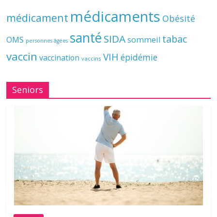
médicaments
médicament
Obésité
santé
SIDA
tabac
OMS
sommeil
personnes âgées
vaccin
VIH
épidémie
vaccination
vaccins
Seniors