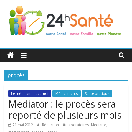
24h
Santé
procès
La
santé
de
Le médicament et moi
Médicaments
Santé pratique
toute
Mediator : le procès sera
la
reporté de plusieurs mois
famille
,
,
21 mai 2012
Rédaction
laboratoires
Mediator
,
,