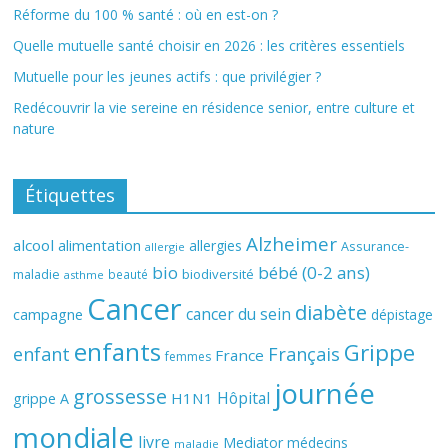
Réforme du 100 % santé : où en est-on ?
Quelle mutuelle santé choisir en 2026 : les critères essentiels
Mutuelle pour les jeunes actifs : que privilégier ?
Redécouvrir la vie sereine en résidence senior, entre culture et
nature
Étiquettes
Alzheimer
alcool
alimentation
allergies
Assurance-
allergie
bio
bébé (0-2 ans)
biodiversité
maladie
beauté
asthme
Cancer
diabète
cancer du sein
campagne
dépistage
enfants
Grippe
enfant
Français
France
femmes
journée
grossesse
Hôpital
H1N1
grippe A
mondiale
livre
Mediator
médecins
maladie