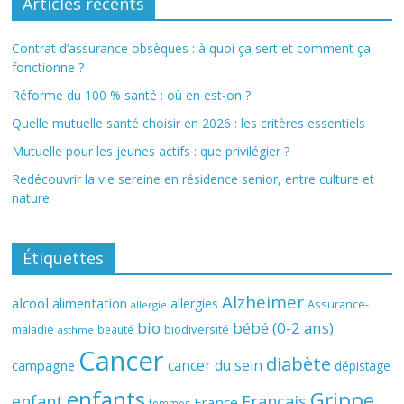
Articles récents
Contrat d’assurance obsèques : à quoi ça sert et comment ça
fonctionne ?
Réforme du 100 % santé : où en est-on ?
Quelle mutuelle santé choisir en 2026 : les critères essentiels
Mutuelle pour les jeunes actifs : que privilégier ?
Redécouvrir la vie sereine en résidence senior, entre culture et
nature
Étiquettes
Alzheimer
alcool
alimentation
allergies
Assurance-
allergie
bio
bébé (0-2 ans)
biodiversité
maladie
beauté
asthme
Cancer
diabète
cancer du sein
campagne
dépistage
enfants
Grippe
enfant
Français
France
femmes