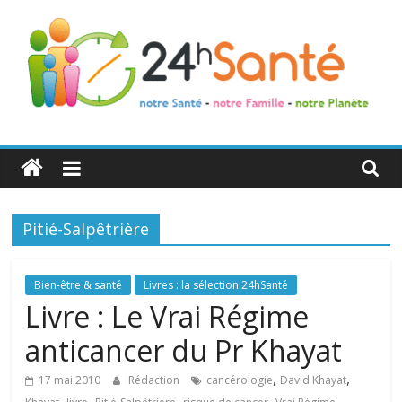
24h
Santé
Pitié-Salpêtrière
La
santé
de
Bien-être & santé
Livres : la sélection 24hSanté
toute
Livre : Le Vrai Régime
la
anticancer du Pr Khayat
famille
,
,
17 mai 2010
Rédaction
cancérologie
David Khayat
,
,
,
,