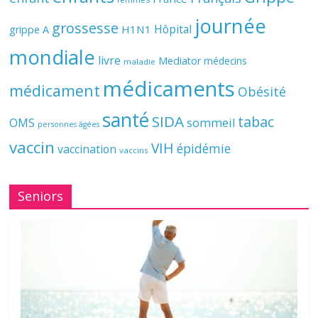
journée
grossesse
Hôpital
H1N1
grippe A
mondiale
livre
Mediator
médecins
maladie
médicaments
médicament
Obésité
santé
SIDA
tabac
OMS
sommeil
personnes âgées
vaccin
VIH
épidémie
vaccination
vaccins
Seniors