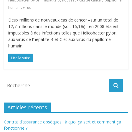
Helicobacter pylori
hépatite B
nouveaux cas de cancer
papillome
,
humain
virus
Deux millions de nouveaux cas de cancer –sur un total de
12,7 millions dans le monde (soit 16,1%)– en 2008 étaient
imputables à des infections telles que Helicobacter pylori,
aux virus de l’hépatite B et C et aux virus du papillome
humain.
Lire la suite
Articles récents
Contrat d’assurance obsèques : à quoi ça sert et comment ça
fonctionne ?