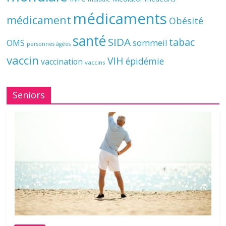
médicaments
médicament
Obésité
santé
SIDA
tabac
OMS
sommeil
personnes âgées
vaccin
VIH
épidémie
vaccination
vaccins
Seniors