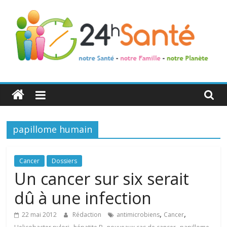
24h
Santé
papillome humain
La
santé
de
Cancer
Dossiers
toute
Un cancer sur six serait
la
dû à une infection
famille
,
,
22 mai 2012
Rédaction
antimicrobiens
Cancer
,
,
,