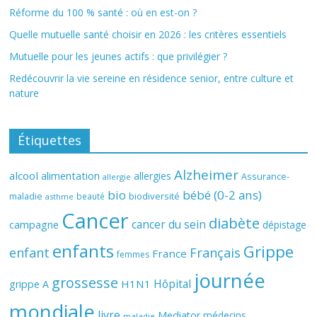
Réforme du 100 % santé : où en est-on ?
Quelle mutuelle santé choisir en 2026 : les critères essentiels
Mutuelle pour les jeunes actifs : que privilégier ?
Redécouvrir la vie sereine en résidence senior, entre culture et
nature
Étiquettes
Alzheimer
alcool
alimentation
allergies
Assurance-
allergie
bio
bébé (0-2 ans)
biodiversité
maladie
beauté
asthme
Cancer
diabète
cancer du sein
campagne
dépistage
enfants
Grippe
enfant
Français
France
femmes
journée
grossesse
Hôpital
H1N1
grippe A
mondiale
livre
Mediator
médecins
maladie