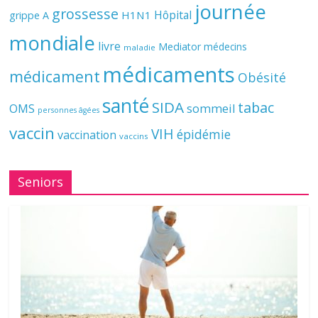
journée
grossesse
Hôpital
H1N1
grippe A
mondiale
livre
Mediator
médecins
maladie
médicaments
médicament
Obésité
santé
SIDA
tabac
OMS
sommeil
personnes âgées
vaccin
VIH
épidémie
vaccination
vaccins
Seniors