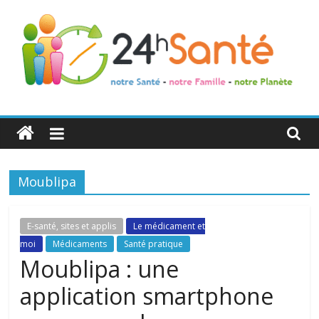
24h
Santé
Moublipa
La
santé
de
E-santé, sites et applis
Le médicament et
toute
moi
Médicaments
Santé pratique
la
Moublipa : une
famille
application smartphone