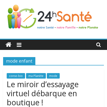
24h
Santé
mode enfant
La
santé
de
conso bio
ma Planète
mode
toute
Le miroir d’essayage
la
virtuel débarque en
famille
boutique !