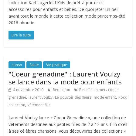
collection Karl Lagerfeld Kids de prêt-à-porter et
accessoires pour enfants et bébés. De quoi jeter un oeil
avant tout le monde à cette collection mode printemps-été
2016 aboutie.
Lire la suite
conso
Santé
Vie pratique
"Coeur grenadine" : Laurent Voulzy
se lance dans la mode pour enfants
,
4 novembre 2010
Rédaction
Belle île en mer
coeur
,
,
,
,
grenadine
laurent voulzy
Le pouvoir des fleurs
mode enfant
Rock
,
collection
vêtement fille
Laurent Voulzy lance « Coeur Grenadine », une collection de
vêtements destinée aux petites filles de 2 à 12 ans. Clin d’œil
à ses célèbres chansons, vous découvrirez des collections «