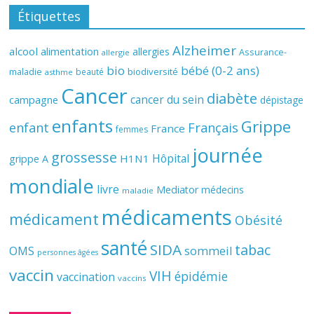
Étiquettes
Alzheimer
alcool
alimentation
allergies
Assurance-
allergie
bio
bébé (0-2 ans)
biodiversité
maladie
beauté
asthme
Cancer
diabète
cancer du sein
campagne
dépistage
enfants
Grippe
enfant
Français
France
femmes
journée
grossesse
Hôpital
H1N1
grippe A
mondiale
livre
Mediator
médecins
maladie
médicaments
médicament
Obésité
santé
SIDA
tabac
OMS
sommeil
personnes âgées
vaccin
VIH
épidémie
vaccination
vaccins