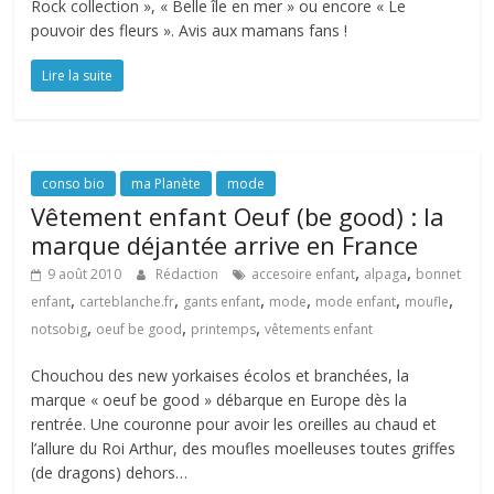
Rock collection », « Belle île en mer » ou encore « Le
pouvoir des fleurs ». Avis aux mamans fans !
Lire la suite
conso bio
ma Planète
mode
Vêtement enfant Oeuf (be good) : la
marque déjantée arrive en France
,
,
9 août 2010
Rédaction
accesoire enfant
alpaga
bonnet
,
,
,
,
,
,
enfant
carteblanche.fr
gants enfant
mode
mode enfant
moufle
,
,
,
notsobig
oeuf be good
printemps
vêtements enfant
Chouchou des new yorkaises écolos et branchées, la
marque « oeuf be good » débarque en Europe dès la
rentrée. Une couronne pour avoir les oreilles au chaud et
l’allure du Roi Arthur, des moufles moelleuses toutes griffes
(de dragons) dehors…