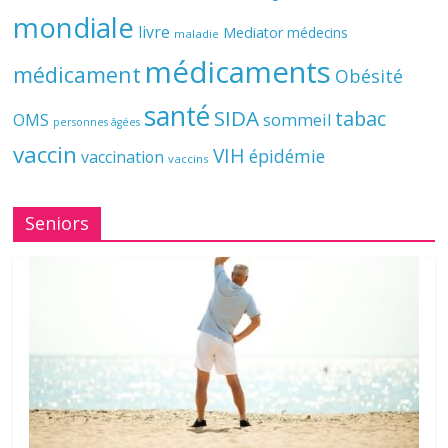
mondiale
livre
Mediator
médecins
maladie
médicaments
médicament
Obésité
santé
SIDA
tabac
OMS
sommeil
personnes âgées
vaccin
VIH
épidémie
vaccination
vaccins
Seniors