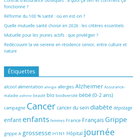
Contrat d’assurance obsèques : à quoi ça sert et comment ça
fonctionne ?
Réforme du 100 % santé : où en est-on ?
Quelle mutuelle santé choisir en 2026 : les critères essentiels
Mutuelle pour les jeunes actifs : que privilégier ?
Redécouvrir la vie sereine en résidence senior, entre culture et
nature
Étiquettes
Alzheimer
alcool
alimentation
allergies
Assurance-
allergie
bio
bébé (0-2 ans)
biodiversité
maladie
beauté
asthme
Cancer
diabète
cancer du sein
campagne
dépistage
enfants
Grippe
enfant
Français
France
femmes
journée
grossesse
Hôpital
H1N1
grippe A