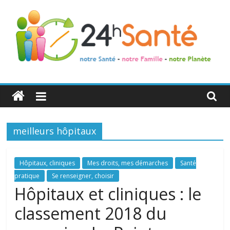
24h
Santé
meilleurs hôpitaux
La
santé
de
Hôpitaux, cliniques
Mes droits, mes démarches
Santé
toute
pratique
Se renseigner, choisir
la
Hôpitaux et cliniques : le
famille
classement 2018 du