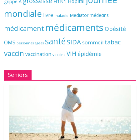
grossesse
Hôpital
H1N1
grippe A
mondiale
livre
Mediator
médecins
maladie
médicaments
médicament
Obésité
santé
SIDA
tabac
OMS
sommeil
personnes âgées
vaccin
VIH
épidémie
vaccination
vaccins
Seniors