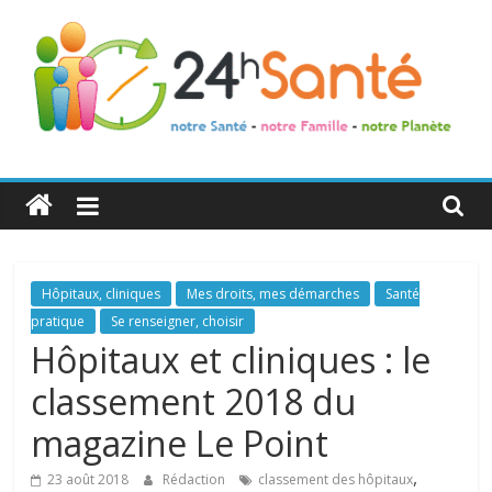
24h
Santé
La
Hôpitaux, cliniques
Mes droits, mes démarches
Santé
santé
pratique
Se renseigner, choisir
de
Hôpitaux et cliniques : le
toute
classement 2018 du
la
famille
magazine Le Point
,
23 août 2018
Rédaction
classement des hôpitaux