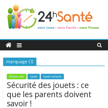
24h
Santé
marquage CE
La
santé
de
Enfant-ado
Santé
Santé enfants
toute
Sécurité des jouets : ce
la
que les parents doivent
famille
savoir !