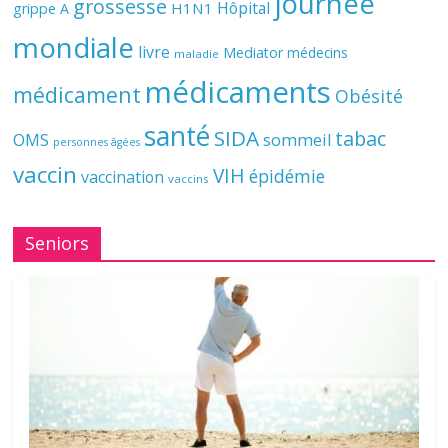
journée
grossesse
Hôpital
H1N1
grippe A
mondiale
livre
Mediator
médecins
maladie
médicaments
médicament
Obésité
santé
SIDA
tabac
OMS
sommeil
personnes âgées
vaccin
VIH
épidémie
vaccination
vaccins
Seniors