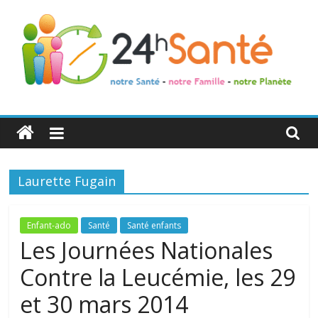
24h
Santé
Laurette Fugain
La
santé
de
Enfant-ado
Santé
Santé enfants
toute
Les Journées Nationales
la
Contre la Leucémie, les 29
famille
et 30 mars 2014