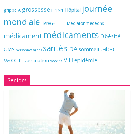
journée
grossesse
Hôpital
H1N1
grippe A
mondiale
livre
Mediator
médecins
maladie
médicaments
médicament
Obésité
santé
SIDA
tabac
OMS
sommeil
personnes âgées
vaccin
VIH
épidémie
vaccination
vaccins
Seniors