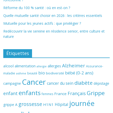
Réforme du 100 % santé : où en est-on ?
Quelle mutuelle santé choisir en 2026 : les critères essentiels
Mutuelle pour les jeunes actifs : que privilégier ?
Redécouvrir la vie sereine en résidence senior, entre culture et
nature
Étiquettes
Alzheimer
alcool
alimentation
allergies
Assurance-
allergie
bio
bébé (0-2 ans)
biodiversité
maladie
beauté
asthme
Cancer
diabète
cancer du sein
campagne
dépistage
enfants
Grippe
enfant
Français
France
femmes
journée
grossesse
Hôpital
H1N1
grippe A