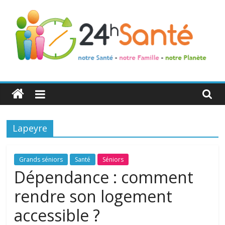
24h
Santé
Lapeyre
La
santé
de
Grands séniors
Santé
Séniors
toute
Dépendance : comment
la
rendre son logement
famille
accessible ?