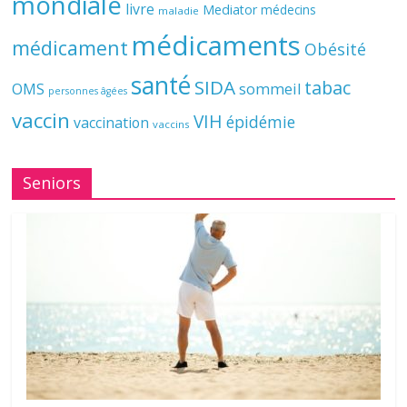
mondiale
livre
Mediator
médecins
maladie
médicaments
médicament
Obésité
santé
SIDA
tabac
OMS
sommeil
personnes âgées
vaccin
VIH
épidémie
vaccination
vaccins
Seniors