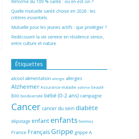
Réforme du 100 % santé : où en est-on ?
Quelle mutuelle santé choisir en 2026 : les
critères essentiels
Mutuelle pour les jeunes actifs : que privilégier ?
Redécouvrir la vie sereine en résidence senior,
entre culture et nature
Étiquettes
alcool
alimentation
allergies
allergie
Alzheimer
Assurance-maladie
beauté
asthme
bio
bébé (0-2 ans)
campagne
biodiversité
Cancer
diabète
cancer du sein
enfants
enfant
dépistage
femmes
Grippe
Français
France
grippe A