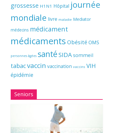
journée
grossesse
Hôpital
H1N1
mondiale
livre
Mediator
maladie
médicament
médecins
médicaments
Obésité
OMS
santé
SIDA
sommeil
personnes âgées
vaccin
tabac
VIH
vaccination
vaccins
épidémie
Seniors