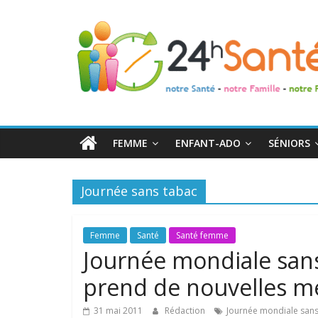
24h
Santé
La
santé
de
FEMME
ENFANT-ADO
SÉNIORS
toute
la
famille
Journée sans tabac
Femme
Santé
Santé femme
Journée mondiale san
prend de nouvelles m
31 mai 2011
Rédaction
Journée mondiale sans