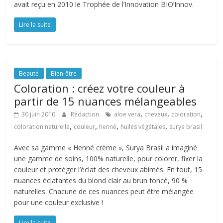
avait reçu en 2010 le Trophée de l’Innovation BIO’Innov.
Lire la suite
Beauté
Bien-être
Coloration : créez votre couleur à
partir de 15 nuances mélangeables
,
,
,
30 juin 2010
Rédaction
aloe vera
cheveux
coloration
,
,
,
,
coloration naturelle
couleur
henné
huiles végétales
surya brasil
Avec sa gamme « Henné crème », Surya Brasil a imaginé
une gamme de soins, 100% naturelle, pour colorer, fixer la
couleur et protéger l’éclat des cheveux abimés. En tout, 15
nuances éclatantes du blond clair au brun foncé, 90 %
naturelles. Chacune de ces nuances peut être mélangée
pour une couleur exclusive !
Lire la suite