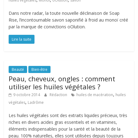
huiles végétales
Monoï
oOlution
savon
Dans notre radar, la toute nouvelle déclinaison de Soap
Rise, l’incontournable savon saponifié à froid au monoï créé
par la marque de convictions oOlution.
Lire la suite
Beauté
Bien-être
Peau, cheveux, ongles : comment
utiliser les huiles végétales ?
,
9 octobre 2014
Rédaction
huiles de macération
huiles
,
végétales
Ladrôme
Les huiles végétales sont des extraits liquides précieux, très
riches en divers acides gras essentiels et en vitamines,
éléments indispensables pour la santé et la beauté de la
peau. 100% naturelles, elles sont utilisées depuis toujours