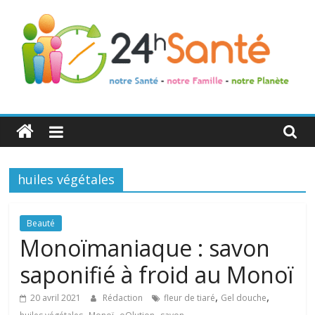
24h
Santé
huiles végétales
La
santé
de
Beauté
toute
Monoïmaniaque : savon
la
saponifié à froid au Monoï
famille
,
,
20 avril 2021
Rédaction
fleur de tiaré
Gel douche
,
,
,