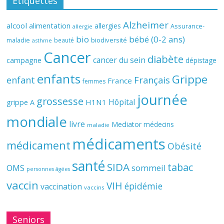
Étiquettes
Alzheimer
alcool
alimentation
allergies
Assurance-
allergie
bio
bébé (0-2 ans)
biodiversité
maladie
beauté
asthme
Cancer
diabète
cancer du sein
campagne
dépistage
enfants
Grippe
enfant
Français
France
femmes
journée
grossesse
Hôpital
H1N1
grippe A
mondiale
livre
Mediator
médecins
maladie
médicaments
médicament
Obésité
santé
SIDA
tabac
OMS
sommeil
personnes âgées
vaccin
VIH
épidémie
vaccination
vaccins
Seniors