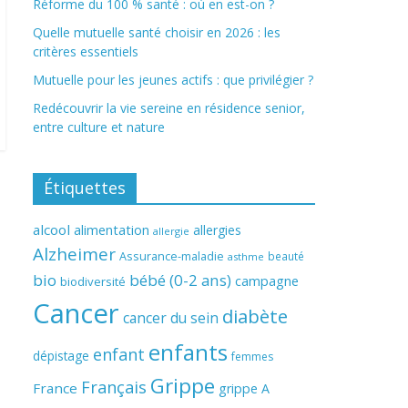
Réforme du 100 % santé : où en est-on ?
Quelle mutuelle santé choisir en 2026 : les
critères essentiels
Mutuelle pour les jeunes actifs : que privilégier ?
Redécouvrir la vie sereine en résidence senior,
entre culture et nature
Étiquettes
alcool
alimentation
allergies
allergie
Alzheimer
Assurance-maladie
beauté
asthme
bio
bébé (0-2 ans)
campagne
biodiversité
Cancer
diabète
cancer du sein
enfants
enfant
dépistage
femmes
Grippe
Français
France
grippe A