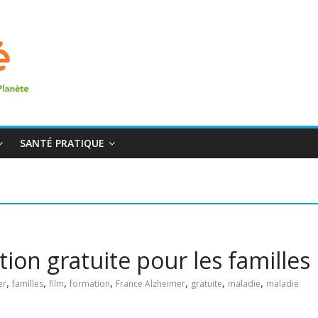
SANTÉ PRATIQUE
ion gratuite pour les familles
,
,
,
,
,
,
,
er
familles
film
formation
France Alzheimer
gratuite
maladie
maladie