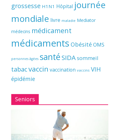
journée
grossesse
Hôpital
H1N1
mondiale
livre
Mediator
maladie
médicament
médecins
médicaments
Obésité
OMS
santé
SIDA
sommeil
personnes âgées
vaccin
tabac
VIH
vaccination
vaccins
épidémie
Seniors