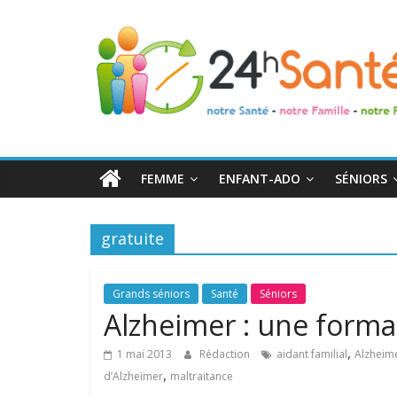
24h
Santé
La
santé
de
FEMME
ENFANT-ADO
SÉNIORS
toute
la
famille
gratuite
Grands séniors
Santé
Séniors
Alzheimer : une format
,
1 mai 2013
Rédaction
aidant familial
Alzheim
,
d’Alzheimer
maltraitance