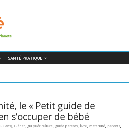
SANTÉ PRATIQUE
ité, le « Petit guide de
ien s’occuper de bébé
,
,
,
,
,
,
,
0-2 ans)
Glénat
gui puériculture
guide parents
livre
maternité
parents