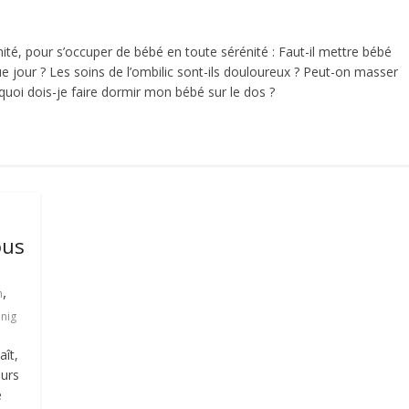
ité, pour s’occuper de bébé en toute sérénité : Faut-il mettre bébé
e jour ? Les soins de l’ombilic sont-ils douloureux ? Peut-on masser
quoi dois-je faire dormir mon bébé sur le dos ?
ous
,
n
önig
aît,
œurs
é