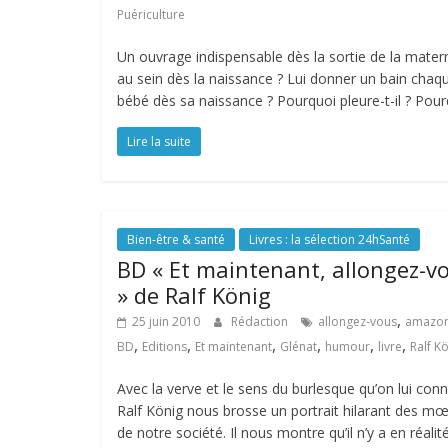
Puériculture
Un ouvrage indispensable dès la sortie de la matern
au sein dès la naissance ? Lui donner un bain chaqu
bébé dès sa naissance ? Pourquoi pleure-t-il ? Pour
Lire la suite
Bien-être & santé
Livres : la sélection 24hSanté
BD « Et maintenant, allongez-v
» de Ralf König
,
25 juin 2010
Rédaction
allongez-vous
amazo
,
,
,
,
,
,
BD
Editions
Et maintenant
Glénat
humour
livre
Ralf K
Avec la verve et le sens du burlesque qu’on lui conn
Ralf König nous brosse un portrait hilarant des m
de notre société. Il nous montre qu’il n’y a en réalit