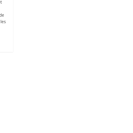
et
 de
 les