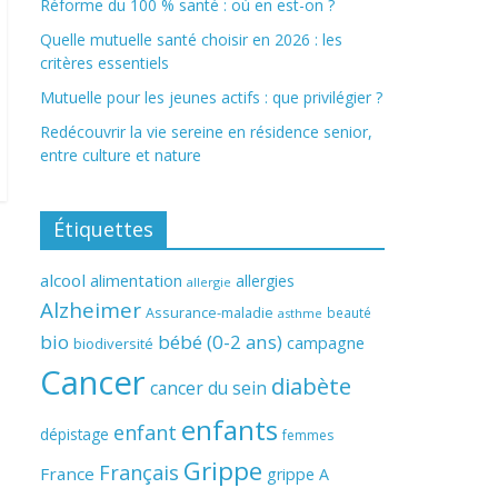
Réforme du 100 % santé : où en est-on ?
Quelle mutuelle santé choisir en 2026 : les
critères essentiels
Mutuelle pour les jeunes actifs : que privilégier ?
Redécouvrir la vie sereine en résidence senior,
entre culture et nature
Étiquettes
alcool
alimentation
allergies
allergie
Alzheimer
Assurance-maladie
beauté
asthme
bio
bébé (0-2 ans)
campagne
biodiversité
Cancer
diabète
cancer du sein
enfants
enfant
dépistage
femmes
Grippe
Français
France
grippe A