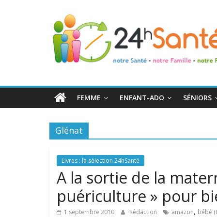
24h
Santé
La
santé
de
FEMME
ENFANT-ADO
SÉNIORS
toute
la
famille
Glénat
Livres : la sélection 24hSanté
A la sortie de la matern
puériculture » pour b
,
1 septembre 2010
Rédaction
amazon
bébé (