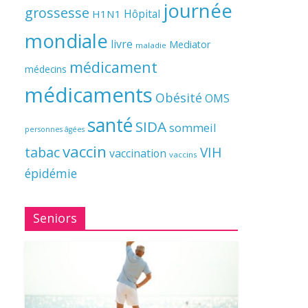
journée
grossesse
Hôpital
H1N1
mondiale
livre
Mediator
maladie
médicament
médecins
médicaments
Obésité
OMS
santé
SIDA
sommeil
personnes âgées
vaccin
tabac
VIH
vaccination
vaccins
épidémie
Seniors