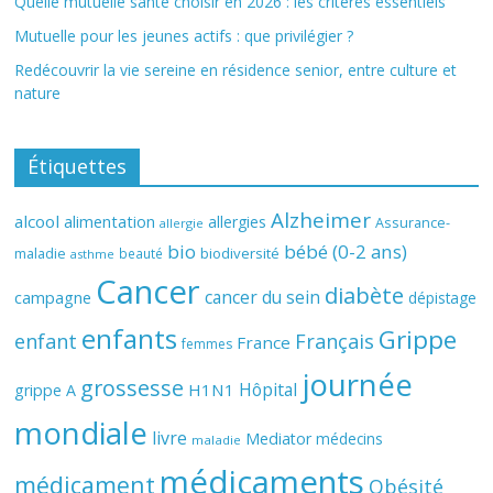
Quelle mutuelle santé choisir en 2026 : les critères essentiels
Mutuelle pour les jeunes actifs : que privilégier ?
Redécouvrir la vie sereine en résidence senior, entre culture et
nature
Étiquettes
Alzheimer
alcool
alimentation
allergies
Assurance-
allergie
bio
bébé (0-2 ans)
biodiversité
maladie
beauté
asthme
Cancer
diabète
cancer du sein
campagne
dépistage
enfants
Grippe
enfant
Français
France
femmes
journée
grossesse
Hôpital
H1N1
grippe A
mondiale
livre
Mediator
médecins
maladie
médicaments
médicament
Obésité