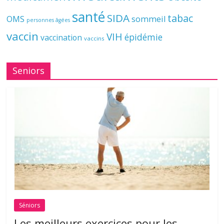
santé
SIDA
tabac
OMS
sommeil
personnes âgées
vaccin
VIH
épidémie
vaccination
vaccins
Seniors
Séniors
Les meilleurs exercices pour les