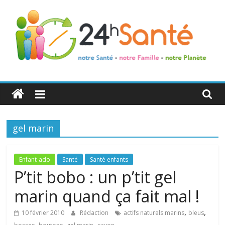
24h
Santé
gel marin
La
santé
de
Enfant-ado
Santé
Santé enfants
toute
P’tit bobo : un p’tit gel
la
marin quand ça fait mal !
famille
,
,
10 février 2010
Rédaction
actifs naturels marins
bleus
,
,
,