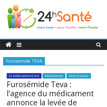
24h
Santé
Furosémide TEVA
La
santé
de
Le médicament et moi
Médicaments
Santé pratique
toute
Furosémide Teva :
la
l'agence du médicament
famille
annonce la levée de