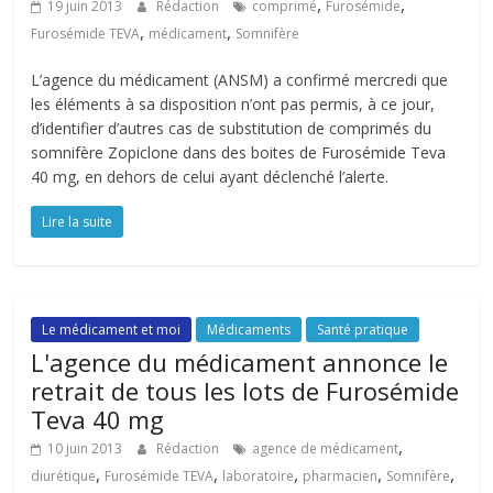
,
,
19 juin 2013
Rédaction
comprimé
Furosémide
,
,
Furosémide TEVA
médicament
Somnifère
L’agence du médicament (ANSM) a confirmé mercredi que
les éléments à sa disposition n’ont pas permis, à ce jour,
d’identifier d’autres cas de substitution de comprimés du
somnifère Zopiclone dans des boites de Furosémide Teva
40 mg, en dehors de celui ayant déclenché l’alerte.
Lire la suite
Le médicament et moi
Médicaments
Santé pratique
L'agence du médicament annonce le
retrait de tous les lots de Furosémide
Teva 40 mg
,
10 juin 2013
Rédaction
agence de médicament
,
,
,
,
,
diurétique
Furosémide TEVA
laboratoire
pharmacien
Somnifère