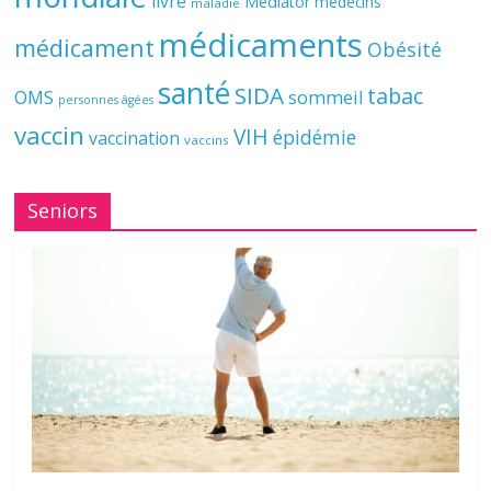
livre
Mediator
médecins
maladie
médicaments
médicament
Obésité
santé
SIDA
tabac
OMS
sommeil
personnes âgées
vaccin
VIH
épidémie
vaccination
vaccins
Seniors