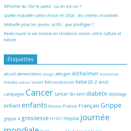
Réforme du 100 % santé : où en est-on ?
Quelle mutuelle santé choisir en 2026 : les critères essentiels
Mutuelle pour les jeunes actifs : que privilégier ?
Redécouvrir la vie sereine en résidence senior, entre culture et
nature
Étiquettes
Alzheimer
alcool
alimentation
allergies
Assurance-
allergie
bio
bébé (0-2 ans)
biodiversité
maladie
beauté
asthme
Cancer
diabète
cancer du sein
campagne
dépistage
enfants
Grippe
enfant
Français
France
femmes
journée
grossesse
Hôpital
H1N1
grippe A
mondiale