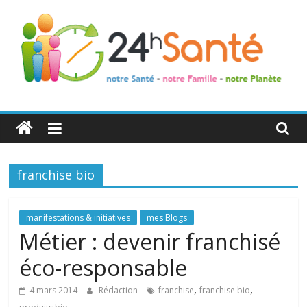
24h
Santé
franchise bio
La
santé
de
manifestations & initiatives
mes Blogs
toute
Métier : devenir franchisé
la
éco-responsable
famille
,
,
4 mars 2014
Rédaction
franchise
franchise bio