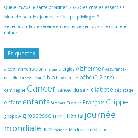
Quelle mutuelle santé choisir en 2026 : les critères essentiels
Mutuelle pour les jeunes actifs : que privilégier ?
Redécouvrir la vie sereine en résidence senior, entre culture et
nature
Étiquettes
Alzheimer
alcool
alimentation
allergies
Assurance-
allergie
bio
bébé (0-2 ans)
biodiversité
maladie
beauté
asthme
Cancer
diabète
cancer du sein
campagne
dépistage
enfants
Grippe
enfant
Français
France
femmes
journée
grossesse
Hôpital
H1N1
grippe A
mondiale
livre
Mediator
médecins
maladie