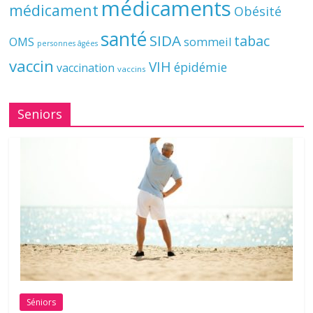
médicaments
médicament
Obésité
santé
SIDA
tabac
OMS
sommeil
personnes âgées
vaccin
VIH
épidémie
vaccination
vaccins
Seniors
Séniors