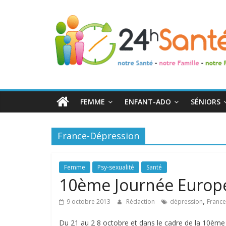
24h
Santé
La
santé
de
FEMME
ENFANT-ADO
SÉNIORS
toute
la
famille
France-Dépression
Femme
Psy-sexualité
Santé
10ème Journée Europé
,
9 octobre 2013
Rédaction
dépression
Franc
Du 21 au 2 8 octobre et dans le cadre de la 10ème