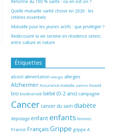
Réforme du 100 % santé : où en est-on ?
Quelle mutuelle santé choisir en 2026 : les
critères essentiels
Mutuelle pour les jeunes actifs : que privilégier ?
Redécouvrir la vie sereine en résidence senior,
entre culture et nature
Étiquettes
alcool
alimentation
allergies
allergie
Alzheimer
Assurance-maladie
beauté
asthme
bio
bébé (0-2 ans)
campagne
biodiversité
Cancer
diabète
cancer du sein
enfants
enfant
dépistage
femmes
Grippe
Français
France
grippe A