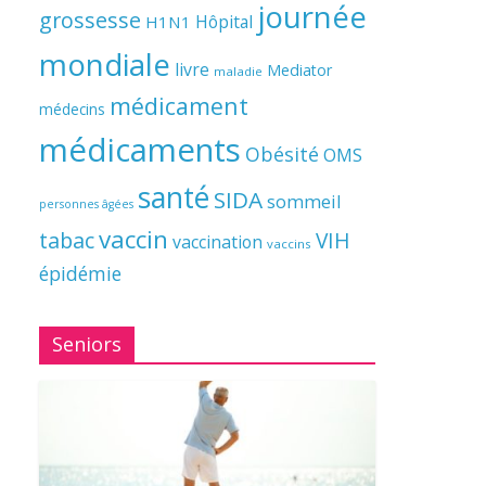
journée
grossesse
Hôpital
H1N1
mondiale
livre
Mediator
maladie
médicament
médecins
médicaments
Obésité
OMS
santé
SIDA
sommeil
personnes âgées
vaccin
tabac
VIH
vaccination
vaccins
épidémie
Seniors