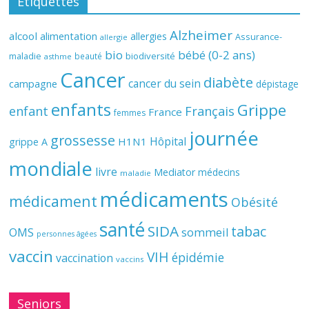
Étiquettes
Alzheimer
alcool
alimentation
allergies
Assurance-
allergie
bio
bébé (0-2 ans)
biodiversité
maladie
beauté
asthme
Cancer
diabète
cancer du sein
campagne
dépistage
enfants
Grippe
enfant
Français
France
femmes
journée
grossesse
Hôpital
H1N1
grippe A
mondiale
livre
Mediator
médecins
maladie
médicaments
médicament
Obésité
santé
SIDA
tabac
OMS
sommeil
personnes âgées
vaccin
VIH
épidémie
vaccination
vaccins
Seniors