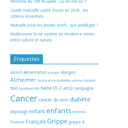
Réforme du 100 % santé : où en est-on ?
Quelle mutuelle santé choisir en 2026 : les
critères essentiels
Mutuelle pour les jeunes actifs : que privilégier ?
Redécouvrir la vie sereine en résidence senior,
entre culture et nature
Étiquettes
alcool
alimentation
allergies
allergie
Alzheimer
Assurance-maladie
beauté
asthme
bio
bébé (0-2 ans)
campagne
biodiversité
Cancer
diabète
cancer du sein
enfants
enfant
dépistage
femmes
Grippe
Français
France
grippe A