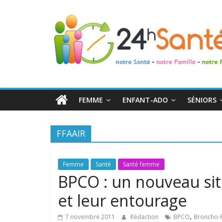
24h
Santé
La
santé
de
FEMME
ENFANT-ADO
SÉNIORS
toute
la
famille
FFAAIR
Femme
Santé
Santé femme
BPCO : un nouveau site
et leur entourage
,
7 novembre 2011
Rédaction
BPCO
Broncho-