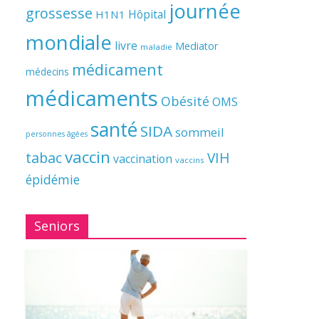
journée
grossesse
Hôpital
H1N1
mondiale
livre
Mediator
maladie
médicament
médecins
médicaments
Obésité
OMS
santé
SIDA
sommeil
personnes âgées
vaccin
tabac
VIH
vaccination
vaccins
épidémie
Seniors