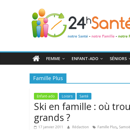
24h
Santé
La
santé
de
FEMME
ENFANT-ADO
SÉNIORS
toute
la
famille
Famille Plus
Enfant-ado
Loisirs
Santé
Ski en famille : où tro
grands ?
,
17 janvier 2011
Rédaction
Famille Plus
Samoë