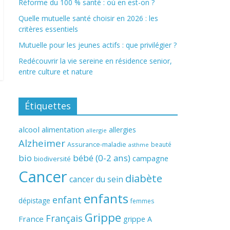
Réforme du 100 % santé : où en est-on ?
Quelle mutuelle santé choisir en 2026 : les
critères essentiels
Mutuelle pour les jeunes actifs : que privilégier ?
Redécouvrir la vie sereine en résidence senior,
entre culture et nature
Étiquettes
alcool
alimentation
allergies
allergie
Alzheimer
Assurance-maladie
beauté
asthme
bio
bébé (0-2 ans)
campagne
biodiversité
Cancer
diabète
cancer du sein
enfants
enfant
dépistage
femmes
Grippe
Français
France
grippe A