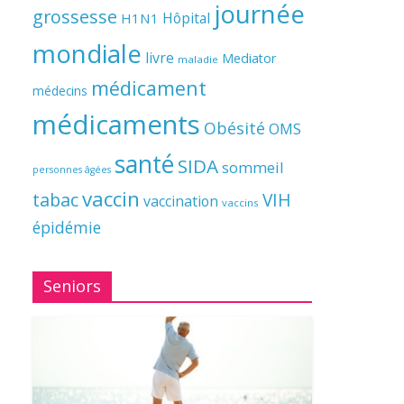
journée
grossesse
Hôpital
H1N1
mondiale
livre
Mediator
maladie
médicament
médecins
médicaments
Obésité
OMS
santé
SIDA
sommeil
personnes âgées
vaccin
tabac
VIH
vaccination
vaccins
épidémie
Seniors