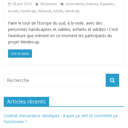
,
,
,
28 juin 2010
Rédaction
association
bateau
équipier
,
,
,
,
escale
handicap
ilehandi
valide
windicap
Faire le tour de l’Europe du sud, à la voile, avec des
personnes handicapées et valides, enfants et adultes ! C’est
l’aventure que mènent en ce moment les participants du
projet Windincap.
Lire la suite
Articles récents
Contrat d’assurance obsèques : à quoi ça sert et comment ça
fonctionne ?