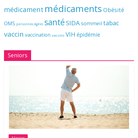
médicaments
médicament
Obésité
santé
SIDA
tabac
OMS
sommeil
personnes âgées
vaccin
VIH
épidémie
vaccination
vaccins
Seniors