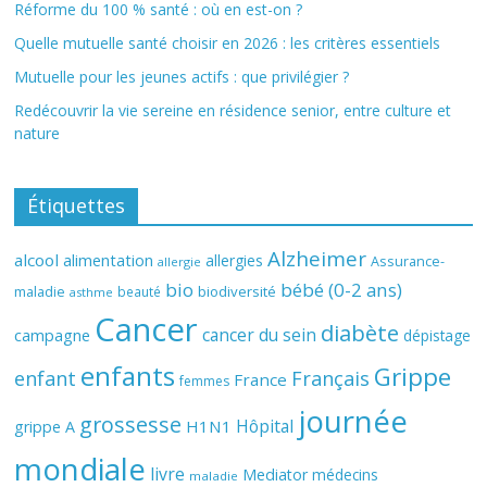
Réforme du 100 % santé : où en est-on ?
Quelle mutuelle santé choisir en 2026 : les critères essentiels
Mutuelle pour les jeunes actifs : que privilégier ?
Redécouvrir la vie sereine en résidence senior, entre culture et
nature
Étiquettes
Alzheimer
alcool
alimentation
allergies
Assurance-
allergie
bio
bébé (0-2 ans)
biodiversité
maladie
beauté
asthme
Cancer
diabète
cancer du sein
campagne
dépistage
enfants
Grippe
enfant
Français
France
femmes
journée
grossesse
Hôpital
H1N1
grippe A
mondiale
livre
Mediator
médecins
maladie