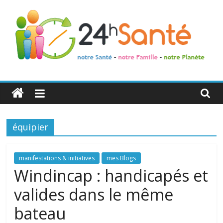
24h
Santé
équipier
La
santé
de
manifestations & initiatives
mes Blogs
toute
Windincap : handicapés et
la
valides dans le même
famille
bateau