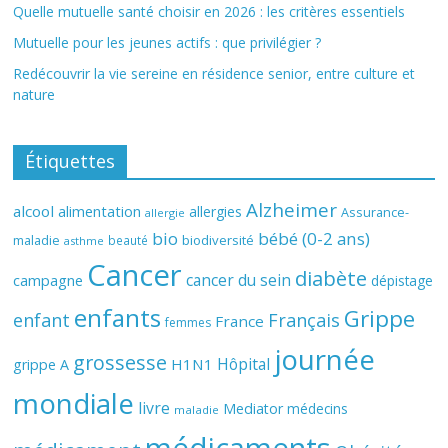
Quelle mutuelle santé choisir en 2026 : les critères essentiels
Mutuelle pour les jeunes actifs : que privilégier ?
Redécouvrir la vie sereine en résidence senior, entre culture et
nature
Étiquettes
Alzheimer
alcool
alimentation
allergies
Assurance-
allergie
bio
bébé (0-2 ans)
biodiversité
maladie
beauté
asthme
Cancer
diabète
cancer du sein
campagne
dépistage
enfants
Grippe
enfant
Français
France
femmes
journée
grossesse
Hôpital
H1N1
grippe A
mondiale
livre
Mediator
médecins
maladie