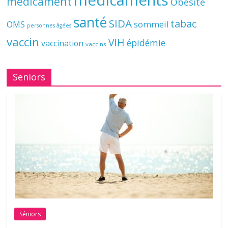
médicaments
médicament
Obésité
santé
SIDA
tabac
OMS
sommeil
personnes âgées
vaccin
VIH
épidémie
vaccination
vaccins
Seniors
Séniors