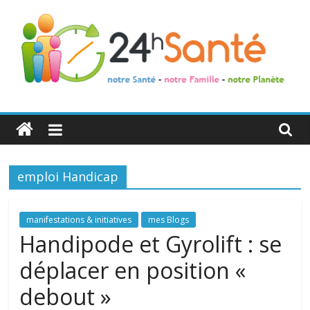
24h
Santé
emploi Handicap
La
santé
de
manifestations & initiatives
mes Blogs
toute
Handipode et Gyrolift : se
la
déplacer en position «
famille
debout »