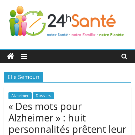
24h
Santé
Elie Semoun
La
santé
de
Alzheimer
Dossiers
toute
« Des mots pour
la
Alzheimer » : huit
famille
personnalités prêtent leur