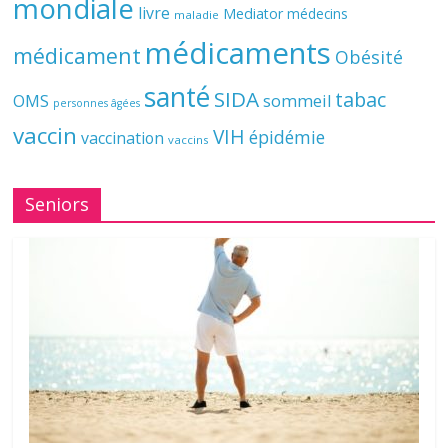
mondiale
livre
Mediator
médecins
maladie
médicaments
médicament
Obésité
santé
SIDA
tabac
OMS
sommeil
personnes âgées
vaccin
VIH
épidémie
vaccination
vaccins
Seniors