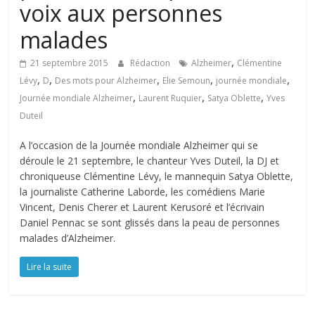
voix aux personnes
malades
,
21 septembre 2015
Rédaction
Alzheimer
Clémentine
,
,
,
,
,
Lévy
D
Des mots pour Alzheimer
Elie Semoun
journée mondiale
,
,
,
Journée mondiale Alzheimer
Laurent Ruquier
Satya Oblette
Yves
Duteil
A l’occasion de la Journée mondiale Alzheimer qui se
déroule le 21 septembre, le chanteur Yves Duteil, la DJ et
chroniqueuse Clémentine Lévy, le mannequin Satya Oblette,
la journaliste Catherine Laborde, les comédiens Marie
Vincent, Denis Cherer et Laurent Kerusoré et l’écrivain
Daniel Pennac se sont glissés dans la peau de personnes
malades d’Alzheimer.
Lire la suite