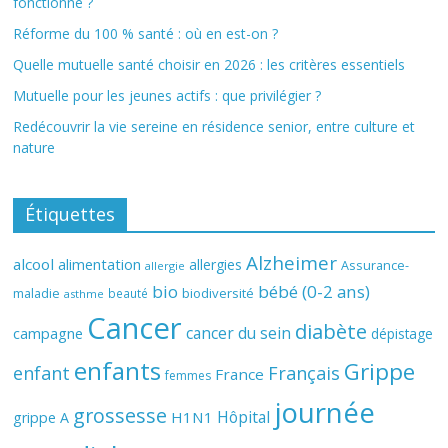
fonctionne ?
Réforme du 100 % santé : où en est-on ?
Quelle mutuelle santé choisir en 2026 : les critères essentiels
Mutuelle pour les jeunes actifs : que privilégier ?
Redécouvrir la vie sereine en résidence senior, entre culture et
nature
Étiquettes
Alzheimer
alcool
alimentation
allergies
Assurance-
allergie
bio
bébé (0-2 ans)
biodiversité
maladie
beauté
asthme
Cancer
diabète
cancer du sein
campagne
dépistage
enfants
Grippe
enfant
Français
France
femmes
journée
grossesse
Hôpital
H1N1
grippe A