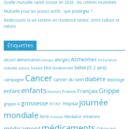
Quelle mutuelle santé choisir en 2026 : les critères essentiels
Mutuelle pour les jeunes actifs : que privilégier ?
Redécouvrir la vie sereine en résidence senior, entre culture et
nature
Étiquettes
Alzheimer
alcool
alimentation
allergies
Assurance-
allergie
bio
bébé (0-2 ans)
biodiversité
maladie
beauté
asthme
Cancer
diabète
cancer du sein
campagne
dépistage
enfants
Grippe
enfant
Français
France
femmes
journée
grossesse
Hôpital
H1N1
grippe A
mondiale
livre
Mediator
médecins
maladie
médicaments
médicament