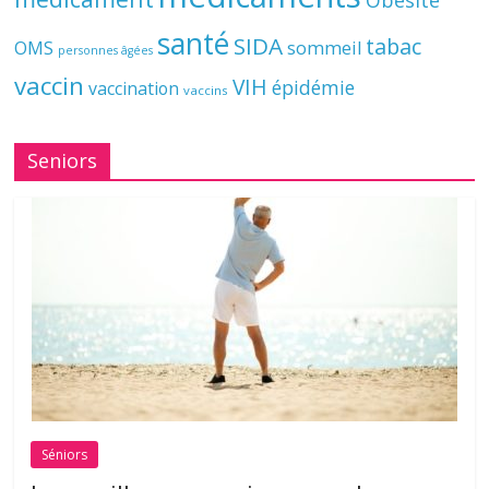
Obésité
santé
SIDA
tabac
OMS
sommeil
personnes âgées
vaccin
VIH
épidémie
vaccination
vaccins
Seniors
Séniors