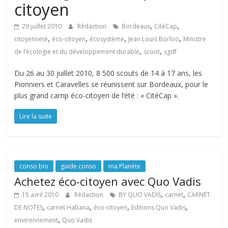
citoyen
,
,
29 juillet 2010
Rédaction
Bordeaux
CitéCap
,
,
,
,
citoyenneté
éco-citoyen
écosystème
Jean Louis Borloo
Ministre
,
,
de l’écologie et du développement durable
scoot
sgdf
Du 26 au 30 juillet 2010, 8 500 scouts de 14 à 17 ans, les
Pionniers et Caravelles se réunissent sur Bordeaux, pour le
plus grand camp éco-citoyen de l’été : « CitéCap ».
Lire la suite
conso bio
guide conso
ma Planète
Achetez éco-citoyen avec Quo Vadis
,
,
15 avril 2010
Rédaction
BY QUO VADIS
carnet
CARNET
,
,
,
,
DE NOTES
carnet Habana
éco-citoyen
Editions Quo Vadis
,
environnement
Quo Vadis