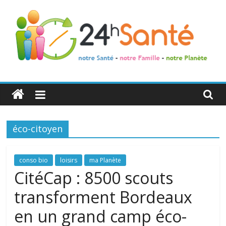
24h
Santé
éco-citoyen
La
santé
de
conso bio
loisirs
ma Planète
toute
CitéCap : 8500 scouts
la
transforment Bordeaux
famille
en un grand camp éco-