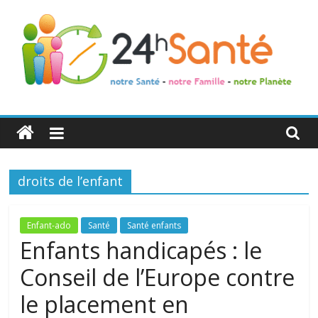
24h
Santé
droits de l’enfant
La
santé
de
Enfant-ado
Santé
Santé enfants
toute
Enfants handicapés : le
la
Conseil de l’Europe contre
famille
le placement en