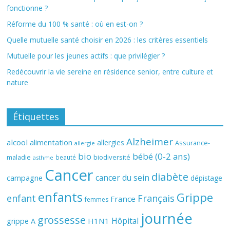
fonctionne ?
Réforme du 100 % santé : où en est-on ?
Quelle mutuelle santé choisir en 2026 : les critères essentiels
Mutuelle pour les jeunes actifs : que privilégier ?
Redécouvrir la vie sereine en résidence senior, entre culture et
nature
Étiquettes
Alzheimer
alcool
alimentation
allergies
Assurance-
allergie
bio
bébé (0-2 ans)
biodiversité
maladie
beauté
asthme
Cancer
diabète
cancer du sein
campagne
dépistage
enfants
Grippe
enfant
Français
France
femmes
journée
grossesse
Hôpital
H1N1
grippe A