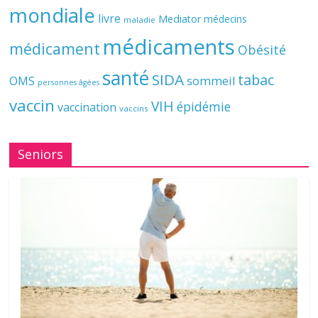
mondiale
livre
Mediator
médecins
maladie
médicaments
médicament
Obésité
santé
SIDA
tabac
OMS
sommeil
personnes âgées
vaccin
VIH
épidémie
vaccination
vaccins
Seniors