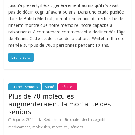
Jusqu’à présent, il était généralement admis qu’il n’y avait
pas de déclin cognitif avant 60 ans. Dans une étude publiée
dans le British Medical Journal, une équipe de recherche de
l’Inserm montre que notre mémoire, notre capacité à
raisonner et à comprendre commencent à décliner dès l’âge
de 45 ans. Cette étude issue de la cohorte Whitehall II a été
menée sur plus de 7000 personnes pendant 10 ans.
Lire la suite
Grands séniors
Santé
Séniors
Plus de 70 molécules
augmenteraient la mortalité des
séniors
,
,
6 juillet 2011
Rédaction
chute
déclin cognitif
,
,
,
médicament
molécules
mortalité
séniors