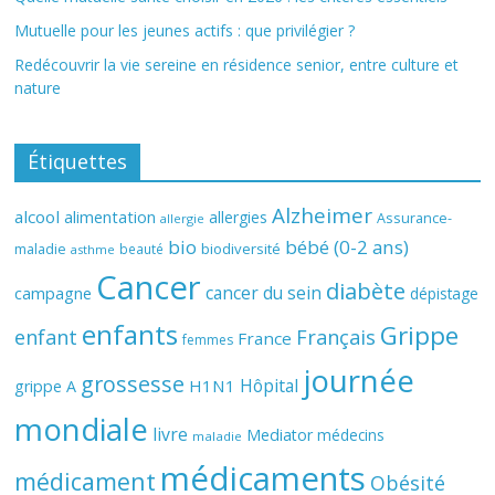
Mutuelle pour les jeunes actifs : que privilégier ?
Redécouvrir la vie sereine en résidence senior, entre culture et
nature
Étiquettes
Alzheimer
alcool
alimentation
allergies
Assurance-
allergie
bio
bébé (0-2 ans)
biodiversité
maladie
beauté
asthme
Cancer
diabète
cancer du sein
campagne
dépistage
enfants
Grippe
enfant
Français
France
femmes
journée
grossesse
Hôpital
H1N1
grippe A
mondiale
livre
Mediator
médecins
maladie
médicaments
médicament
Obésité