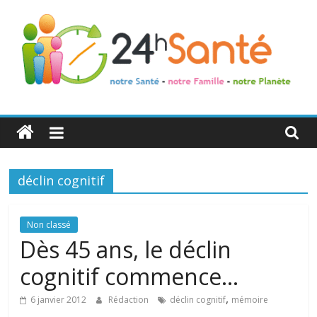
24h
Santé
déclin cognitif
La
santé
de
Non classé
toute
Dès 45 ans, le déclin
la
cognitif commence…
famille
,
6 janvier 2012
Rédaction
déclin cognitif
mémoire