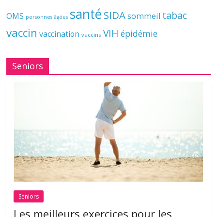
santé
SIDA
tabac
OMS
sommeil
personnes âgées
vaccin
VIH
épidémie
vaccination
vaccins
Seniors
Séniors
Les meilleurs exercices pour les