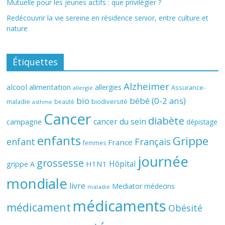
Mutuelle pour les jeunes actifs : que privilégier ?
Redécouvrir la vie sereine en résidence senior, entre culture et
nature
Étiquettes
Alzheimer
alcool
alimentation
allergies
Assurance-
allergie
bio
bébé (0-2 ans)
biodiversité
maladie
beauté
asthme
Cancer
diabète
cancer du sein
campagne
dépistage
enfants
Grippe
enfant
Français
France
femmes
journée
grossesse
Hôpital
H1N1
grippe A
mondiale
livre
Mediator
médecins
maladie
médicaments
médicament
Obésité