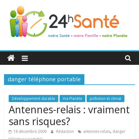
24h
Santé
danger téléphone portable
La
santé
de
Développement durable
ma Planète
pollution et climat
toute
Antennes-relais : vraiment
la
sans risques?
famille
,
18 décembre 2009
Rédaction
antennes-relais
danger