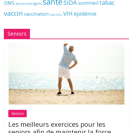
santé
SIDA
tabac
OMS
sommeil
personnes âgées
vaccin
VIH
épidémie
vaccination
vaccins
Seniors
Séniors
Les meilleurs exercices pour les
seniors afin de maintenir la force