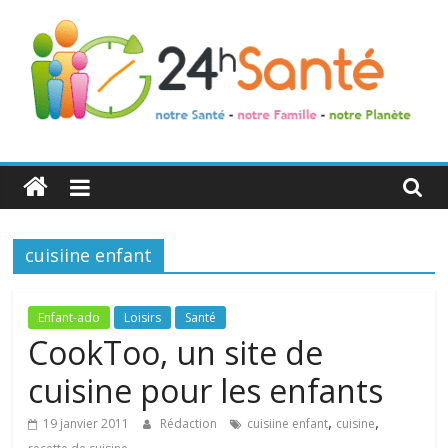
24h
Santé
cuisiine enfant
La
santé
de
Enfant-ado
Loisirs
Santé
toute
CookToo, un site de
la
cuisine pour les enfants
famille
,
,
19 janvier 2011
Rédaction
cuisiine enfant
cuisine