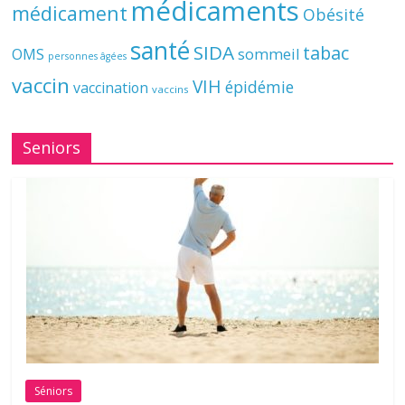
médicaments
médicament
Obésité
santé
SIDA
tabac
OMS
sommeil
personnes âgées
vaccin
VIH
épidémie
vaccination
vaccins
Seniors
Séniors