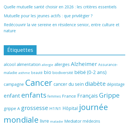
Quelle mutuelle santé choisir en 2026 : les critères essentiels
Mutuelle pour les jeunes actifs : que privilégier ?
Redécouvrir la vie sereine en résidence senior, entre culture et
nature
Étiquettes
Alzheimer
alcool
alimentation
allergies
Assurance-
allergie
bio
bébé (0-2 ans)
biodiversité
maladie
beauté
asthme
Cancer
diabète
cancer du sein
campagne
dépistage
enfants
Grippe
enfant
Français
France
femmes
journée
grossesse
Hôpital
H1N1
grippe A
mondiale
livre
Mediator
médecins
maladie