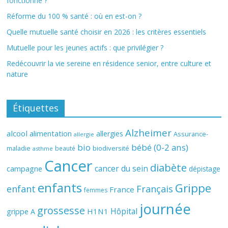
fonctionne ?
Réforme du 100 % santé : où en est-on ?
Quelle mutuelle santé choisir en 2026 : les critères essentiels
Mutuelle pour les jeunes actifs : que privilégier ?
Redécouvrir la vie sereine en résidence senior, entre culture et
nature
Étiquettes
Alzheimer
alcool
alimentation
allergies
Assurance-
allergie
bio
bébé (0-2 ans)
biodiversité
maladie
beauté
asthme
Cancer
diabète
cancer du sein
campagne
dépistage
enfants
Grippe
enfant
Français
France
femmes
journée
grossesse
Hôpital
H1N1
grippe A