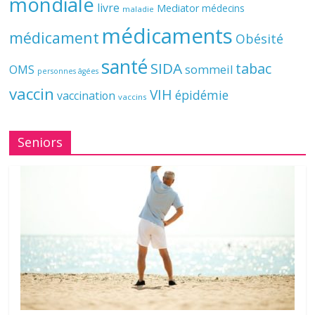
mondiale
livre
Mediator
médecins
maladie
médicaments
médicament
Obésité
santé
SIDA
tabac
OMS
sommeil
personnes âgées
vaccin
VIH
épidémie
vaccination
vaccins
Seniors