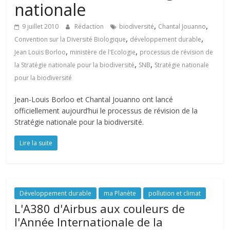
nationale
,
,
9 juillet 2010
Rédaction
biodiversité
Chantal Jouanno
,
,
Convention sur la Diversité Biologique
développement durable
,
,
Jean Louis Borloo
ministère de l'Ecologie
processus de révision de
,
,
la Stratégie nationale pour la biodiversité
SNB
Stratégie nationale
pour la biodiversité
Jean-Louis Borloo et Chantal Jouanno ont lancé
officiellement aujourd’hui le processus de révision de la
Stratégie nationale pour la biodiversité.
Lire la suite
Développement durable
ma Planète
pollution et climat
L'A380 d'Airbus aux couleurs de
l'Année Internationale de la