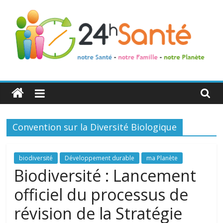
24h
Santé
Convention sur la Diversité Biologique
La
santé
de
biodiversité
Développement durable
ma Planète
toute
Biodiversité : Lancement
la
officiel du processus de
famille
révision de la Stratégie