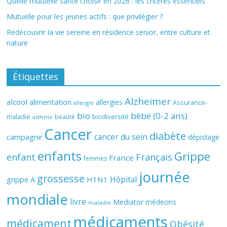
Quelle mutuelle santé choisir en 2026 : les critères essentiels
Mutuelle pour les jeunes actifs : que privilégier ?
Redécouvrir la vie sereine en résidence senior, entre culture et
nature
Étiquettes
Alzheimer
alcool
alimentation
allergies
Assurance-
allergie
bio
bébé (0-2 ans)
biodiversité
maladie
beauté
asthme
Cancer
diabète
cancer du sein
campagne
dépistage
enfants
Grippe
enfant
Français
France
femmes
journée
grossesse
Hôpital
H1N1
grippe A
mondiale
livre
Mediator
médecins
maladie
médicaments
médicament
Obésité