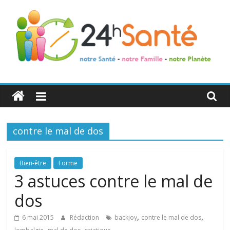
24h
Santé
contre le mal de dos
La
santé
de
Bien-être
Forme
toute
3 astuces contre le mal de
la
dos
famille
,
,
6 mai 2015
Rédaction
backjoy
contre le mal de dos
,
,