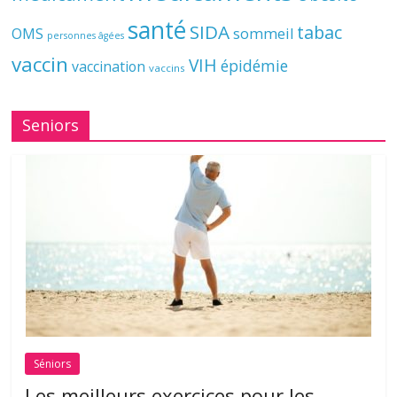
santé
SIDA
tabac
OMS
sommeil
personnes âgées
vaccin
VIH
épidémie
vaccination
vaccins
Seniors
Séniors
Les meilleurs exercices pour les