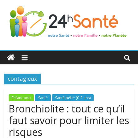
24h
Santé
contagieux
La
santé
de
Enfant-ado
Santé
Santé bébé (0-2 ans)
toute
Bronchiolite : tout ce qu’il
la
faut savoir pour limiter les
famille
risques