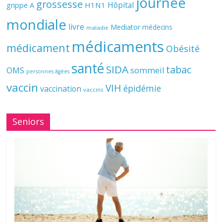
journée
grossesse
Hôpital
H1N1
grippe A
mondiale
livre
Mediator
médecins
maladie
médicaments
médicament
Obésité
santé
SIDA
tabac
OMS
sommeil
personnes âgées
vaccin
VIH
épidémie
vaccination
vaccins
Seniors