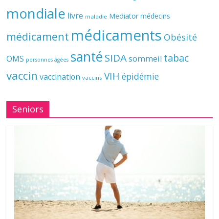
mondiale
livre
Mediator
médecins
maladie
médicaments
médicament
Obésité
santé
SIDA
tabac
OMS
sommeil
personnes âgées
vaccin
VIH
épidémie
vaccination
vaccins
Seniors