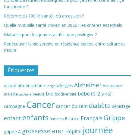
Contrat d’assurance obsèques : à quoi ça sert et comment ça
fonctionne ?
Réforme du 100 % santé : où en est-on ?
Quelle mutuelle santé choisir en 2026 : les critères essentiels
Mutuelle pour les jeunes actifs : que privilégier ?
Redécouvrir la vie sereine en résidence senior, entre culture et
nature
Étiquettes
Alzheimer
alcool
alimentation
allergies
Assurance-
allergie
bio
bébé (0-2 ans)
biodiversité
maladie
beauté
asthme
Cancer
diabète
cancer du sein
campagne
dépistage
enfants
Grippe
enfant
Français
France
femmes
journée
grossesse
Hôpital
H1N1
grippe A