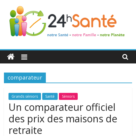
24h
Santé
comparateur
La
santé
de
Grands séniors
Santé
Séniors
toute
Un comparateur officiel
la
des prix des maisons de
famille
retraite