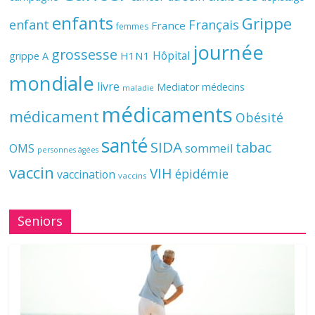
enfants
Grippe
enfant
Français
France
femmes
journée
grossesse
Hôpital
H1N1
grippe A
mondiale
livre
Mediator
médecins
maladie
médicaments
médicament
Obésité
santé
SIDA
tabac
OMS
sommeil
personnes âgées
vaccin
VIH
épidémie
vaccination
vaccins
Seniors