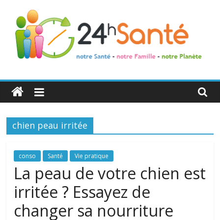
24h
Santé
chien peau irritée
La
santé
de
conso
Santé
Vie pratique
toute
La peau de votre chien est
la
irritée ? Essayez de
famille
changer sa nourriture