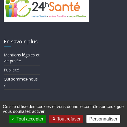
En savoir plus
Mentions légales et
vie privée
Publicité
Qui sommes-nous
?
Ce site utilise des cookies et vous donne le contrôle sur ceux que
X
vous souhaitez activer
Copyright © 2026
24h Santé
. Tous droits réservés.
Theme ColorMag par
ThemeGrill.
. Propulsé par
WordPress
.
Tout accepter
Tout refuser
Personnaliser