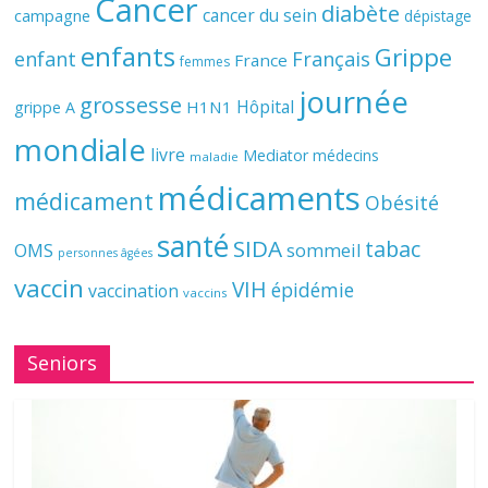
Cancer
diabète
cancer du sein
campagne
dépistage
enfants
Grippe
enfant
Français
France
femmes
journée
grossesse
Hôpital
H1N1
grippe A
mondiale
livre
Mediator
médecins
maladie
médicaments
médicament
Obésité
santé
SIDA
tabac
OMS
sommeil
personnes âgées
vaccin
VIH
épidémie
vaccination
vaccins
Seniors