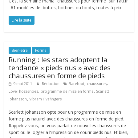
C’est la semaine mania “chaussures pour femme” sur Tati.fr
: 61 modèles de bottes, bottines ou boots, toutes à prix
Lire la suite
Bien-être
Forme
Running : les stars adoptent la
tendance « pieds nus » avec des
chaussures en forme de pieds
,
,
9 mai 2011
Rédaction
Barefoot
chaussures
,
,
LoveThoseShoes
programme de mise en forme
Scarlett
,
Johansson
Vibram Fivefingers
Scarlett Johansson opte pour un programme de mise en
forme plus naturel avec des chaussures en forme de pied.
Rappelez-vous, on vous parlait de nouvelles chaussures de
sport où le jogger a l’impression de courir pieds nus. Et bien,