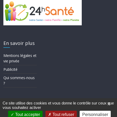
En savoir plus
Mentions légales et
vie privée
Publicité
Qui sommes-nous
?
Ce site utilise des cookies et vous donne le contrôle sur ceux que
X
vous souhaitez activer
Copyright © 2026
24h Santé
. Tous droits réservés.
Theme ColorMag par
ThemeGrill.
. Propulsé par
WordPress
.
Tout accepter
Tout refuser
Personnaliser