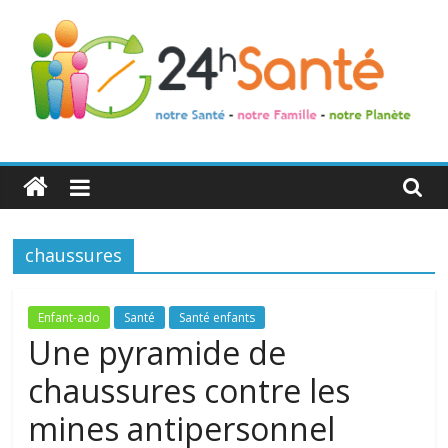
24h
Santé
chaussures
La
santé
de
Enfant-ado
Santé
Santé enfants
toute
Une pyramide de
la
chaussures contre les
famille
mines antipersonnel