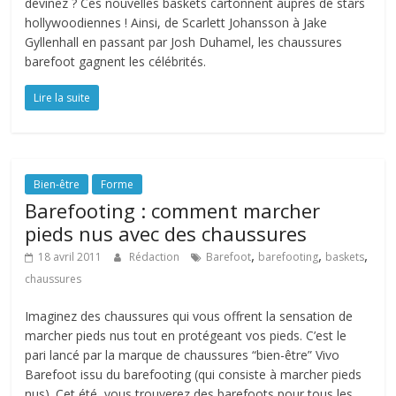
devinez ? Ces nouvelles baskets cartonnent auprès de stars
hollywoodiennes ! Ainsi, de Scarlett Johansson à Jake
Gyllenhall en passant par Josh Duhamel, les chaussures
barefoot gagnent les célébrités.
Lire la suite
Bien-être
Forme
Barefooting : comment marcher
pieds nus avec des chaussures
,
,
,
18 avril 2011
Rédaction
Barefoot
barefooting
baskets
chaussures
Imaginez des chaussures qui vous offrent la sensation de
marcher pieds nus tout en protégeant vos pieds. C’est le
pari lancé par la marque de chaussures “bien-être” Vivo
Barefoot issu du barefooting (qui consiste à marcher pieds
nus). Cet été, vous trouverez des barefoots pour tous les