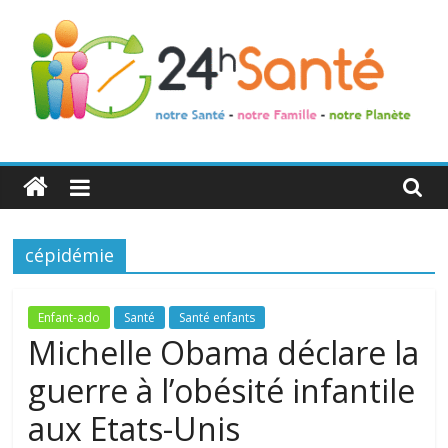
24h
Santé
cépidémie
La
santé
de
Enfant-ado
Santé
Santé enfants
toute
Michelle Obama déclare la
la
guerre à l’obésité infantile
famille
aux Etats-Unis