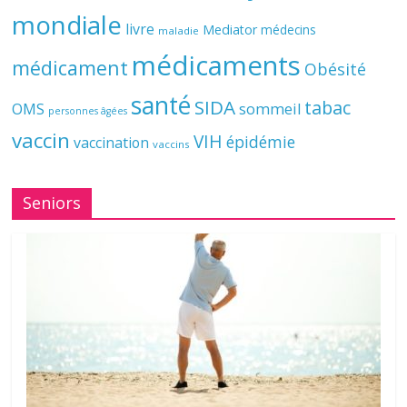
mondiale
livre
Mediator
médecins
maladie
médicaments
médicament
Obésité
santé
SIDA
tabac
OMS
sommeil
personnes âgées
vaccin
VIH
épidémie
vaccination
vaccins
Seniors