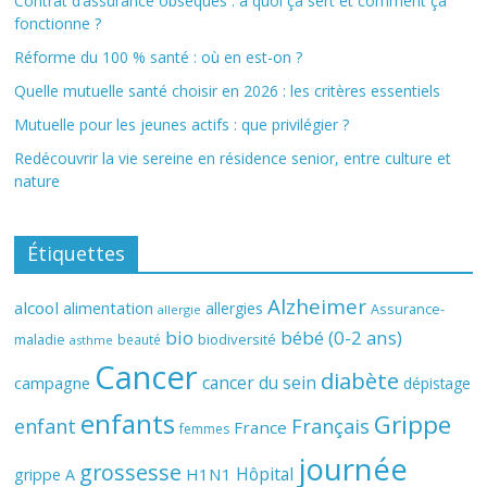
Contrat d’assurance obsèques : à quoi ça sert et comment ça
fonctionne ?
Réforme du 100 % santé : où en est-on ?
Quelle mutuelle santé choisir en 2026 : les critères essentiels
Mutuelle pour les jeunes actifs : que privilégier ?
Redécouvrir la vie sereine en résidence senior, entre culture et
nature
Étiquettes
Alzheimer
alcool
alimentation
allergies
Assurance-
allergie
bio
bébé (0-2 ans)
biodiversité
maladie
beauté
asthme
Cancer
diabète
cancer du sein
campagne
dépistage
enfants
Grippe
enfant
Français
France
femmes
journée
grossesse
Hôpital
H1N1
grippe A