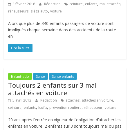
,
,
,
3 février 2016
Rédaction
ceinture
enfants
mal attachés
,
,
réhausseurs
siège auto
voiture
Alors que plus de 340 enfants passagers de voiture sont
impliqués chaque semaine dans des accidents de la route
en
Lire la suite
Enfant-ado
Santé
Santé enfants
Toujours 2 enfants sur 3 mal
attachés en voiture
,
,
5 avril 2012
Rédaction
attachés
attachés en voiture
,
,
,
,
,
ceinture
enfants
Isofix
prévention routière
réhausseur
voiture
20 ans après l’entrée en vigueur de l’obligation d’attacher les
enfants en voiture, 2 enfants sur 3 sont toujours mal ou pas