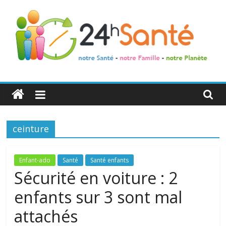
24h
Santé
ceinture
La
santé
de
Enfant-ado
Santé
Santé enfants
toute
Sécurité en voiture : 2
la
enfants sur 3 sont mal
famille
attachés