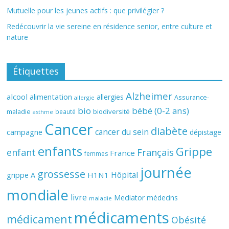
Mutuelle pour les jeunes actifs : que privilégier ?
Redécouvrir la vie sereine en résidence senior, entre culture et
nature
Étiquettes
Alzheimer
alcool
alimentation
allergies
Assurance-
allergie
bio
bébé (0-2 ans)
biodiversité
maladie
beauté
asthme
Cancer
diabète
cancer du sein
campagne
dépistage
enfants
Grippe
enfant
Français
France
femmes
journée
grossesse
Hôpital
H1N1
grippe A
mondiale
livre
Mediator
médecins
maladie
médicaments
médicament
Obésité