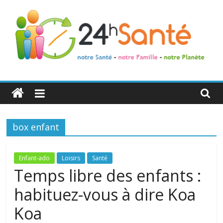
24h
Santé
box enfant
La
santé
de
Enfant-ado
Loisirs
Santé
toute
Temps libre des enfants :
la
habituez-vous à dire Koa
famille
Koa