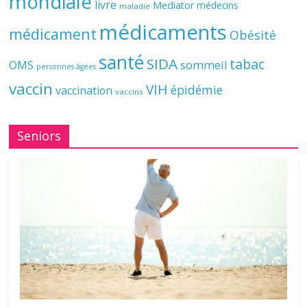
mondiale
livre
Mediator
médecins
maladie
médicaments
médicament
Obésité
santé
SIDA
tabac
OMS
sommeil
personnes âgées
vaccin
VIH
épidémie
vaccination
vaccins
Seniors