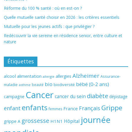
Réforme du 100 % santé : où en est-on ?
Quelle mutuelle santé choisir en 2026 : les critères essentiels
Mutuelle pour les jeunes actifs : que privilégier ?
Redécouvrir la vie sereine en résidence senior, entre culture et
nature
Étiquettes
Alzheimer
alcool
alimentation
allergies
Assurance-
allergie
bio
bébé (0-2 ans)
biodiversité
maladie
beauté
asthme
Cancer
diabète
cancer du sein
campagne
dépistage
enfants
Grippe
enfant
Français
France
femmes
journée
grossesse
Hôpital
H1N1
grippe A