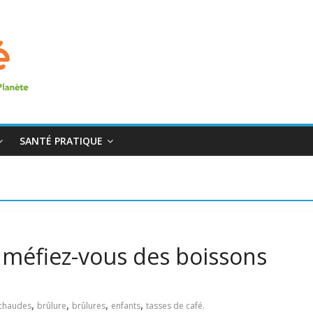
SANTÉ PRATIQUE
: méfiez-vous des boissons
,
,
,
,
chaudes
brûlure
brûlures
enfants
tasses de café.