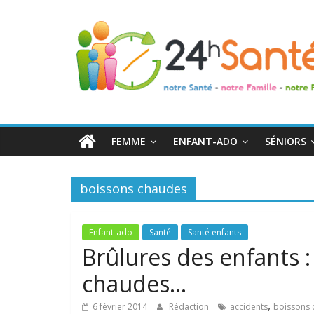
24h
Santé
La
santé
de
FEMME
ENFANT-ADO
SÉNIORS
toute
la
famille
boissons chaudes
Enfant-ado
Santé
Santé enfants
Brûlures des enfants 
chaudes…
,
6 février 2014
Rédaction
accidents
boissons 