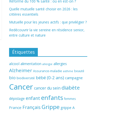
Réforme du 100 % santé : où en est-on ?
Quelle mutuelle santé choisir en 2026 : les
critères essentiels
Mutuelle pour les jeunes actifs : que privilégier ?
Redécouvrir la vie sereine en résidence senior,
entre culture et nature
Étiquettes
alcool
alimentation
allergies
allergie
Alzheimer
Assurance-maladie
beauté
asthme
bio
bébé (0-2 ans)
campagne
biodiversité
Cancer
diabète
cancer du sein
enfants
enfant
dépistage
femmes
Grippe
Français
France
grippe A