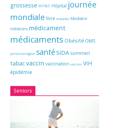
journée
grossesse
Hôpital
H1N1
mondiale
livre
Mediator
maladie
médicament
médecins
médicaments
Obésité
OMS
santé
SIDA
sommeil
personnes âgées
vaccin
tabac
VIH
vaccination
vaccins
épidémie
Seniors