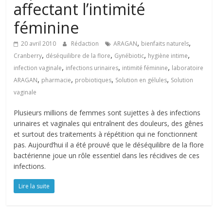
affectant l’intimité
féminine
,
,
20 avril 2010
Rédaction
ARAGAN
bienfaits naturels
,
,
,
,
Cranberry
déséquilibre de la flore
Gynébiotic
hygiène intime
,
,
,
infection vaginale
infections urinaires
intimité féminine
laboratoire
,
,
,
,
ARAGAN
pharmacie
probiotiques
Solution en gélules
Solution
vaginale
Plusieurs millions de femmes sont sujettes à des infections
urinaires et vaginales qui entraînent des douleurs, des gênes
et surtout des traitements à répétition qui ne fonctionnent
pas. Aujourd’hui il a été prouvé que le déséquilibre de la flore
bactérienne joue un rôle essentiel dans les récidives de ces
infections.
Lire la suite