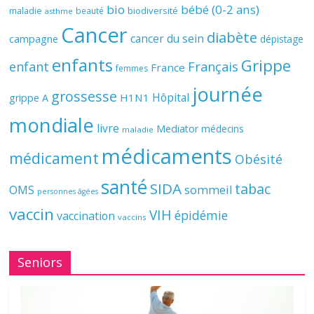
bio
bébé (0-2 ans)
biodiversité
maladie
beauté
asthme
Cancer
diabète
cancer du sein
campagne
dépistage
enfants
Grippe
enfant
Français
France
femmes
journée
grossesse
Hôpital
H1N1
grippe A
mondiale
livre
Mediator
médecins
maladie
médicaments
médicament
Obésité
santé
SIDA
tabac
OMS
sommeil
personnes âgées
vaccin
VIH
épidémie
vaccination
vaccins
Seniors