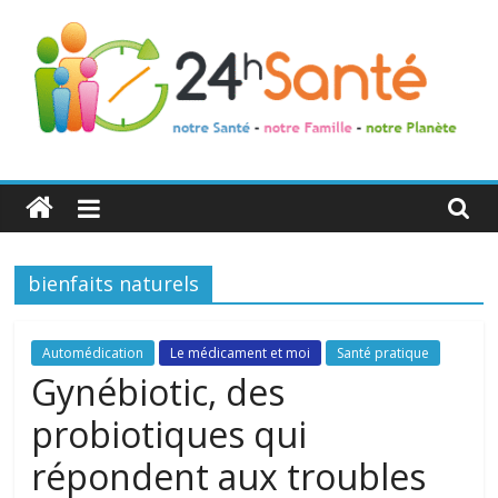
24h
Santé
bienfaits naturels
La
santé
de
Automédication
Le médicament et moi
Santé pratique
toute
Gynébiotic, des
la
probiotiques qui
famille
répondent aux troubles